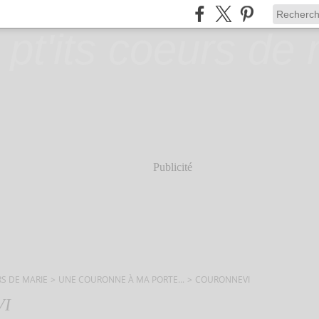
Publicité
RS DE MARIE
>
UNE COURONNE À MA PORTE...
>
COURONNEVI
VI