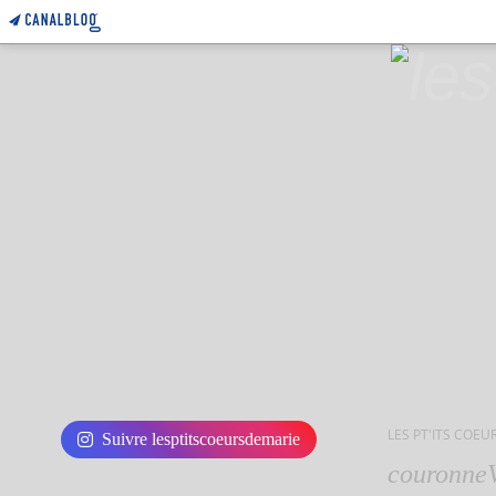
LES PT'ITS COEU
Suivre lesptitscoeursdemarie
couronne