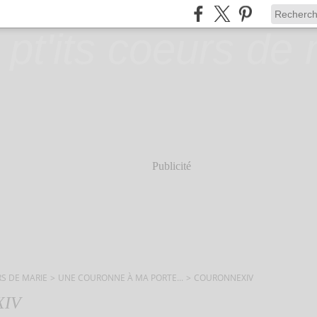
Publicité
RS DE MARIE
>
UNE COURONNE À MA PORTE...
>
COURONNEXIV
XIV