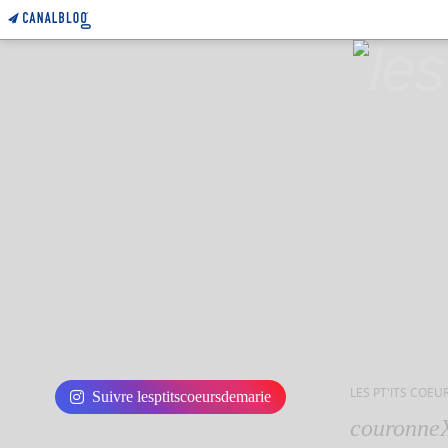
LES PT'ITS COEU
Suivre lesptitscoeursdemarie
couronne