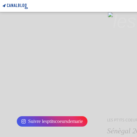
LES PT'ITS COEU
Suivre lesptitscoeursdemarie
Sénègal 