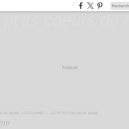
Publicité
RS DE MARIE
>
CATEGORIES
>
- LES PT'ITS COEURS DE MARIE
2010