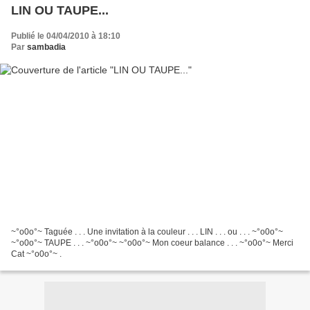
LIN OU TAUPE...
Publié le 04/04/2010 à 18:10
Par
sambadia
~°o0o°~ Taguée . . . Une invitation à la couleur . . . LIN . . . ou . . . ~°o0o°~
~°o0o°~ TAUPE . . . ~°o0o°~ ~°o0o°~ Mon coeur balance . . . ~°o0o°~ Merci
Cat ~°o0o°~ .