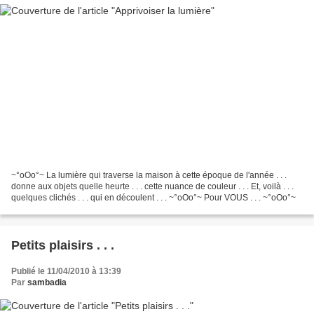
~°oOo°~ La lumière qui traverse la maison à cette époque de l'année . . .
donne aux objets quelle heurte . . . cette nuance de couleur . . . Et, voilà . . .
quelques clichés . . . qui en découlent . . . ~°oOo°~ Pour VOUS . . . ~°oOo°~
Petits plaisirs . . .
Publié le 11/04/2010 à 13:39
Par
sambadia