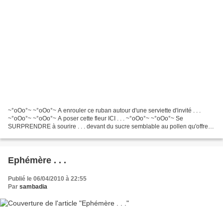
~°oOo°~ ~°oOo°~ A enrouler ce ruban autour d'une serviette d'invité . . .
~°oOo°~ ~°oOo°~ A poser cette fleur ICI . . . ~°oOo°~ ~°oOo°~ Se
SURPRENDRE à sourire . . . devant du sucre semblable au pollen qu'offre
les fleurs . . . ~°oOo°~ ~°oOo°~ ET . ....
Ephémère . . .
Publié le 06/04/2010 à 22:55
Par
sambadia