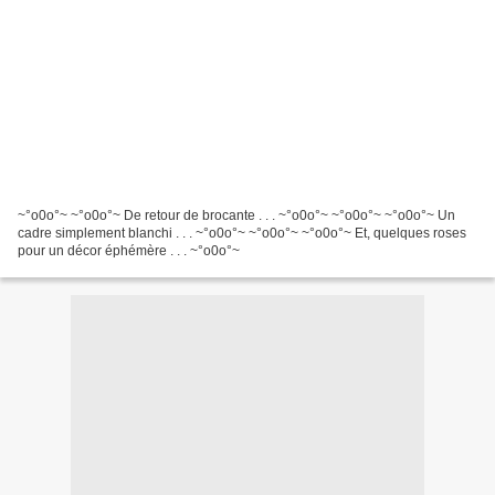
~°o0o°~ ~°o0o°~ De retour de brocante . . . ~°o0o°~ ~°o0o°~ ~°o0o°~ Un
cadre simplement blanchi . . . ~°o0o°~ ~°o0o°~ ~°o0o°~ Et, quelques roses
pour un décor éphémère . . . ~°o0o°~