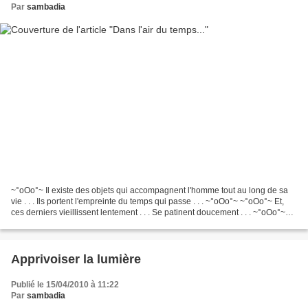
Par
sambadia
~°oOo°~ Il existe des objets qui accompagnent l'homme tout au long de sa
vie . . . Ils portent l'empreinte du temps qui passe . . . ~°oOo°~ ~°oOo°~ Et,
ces derniers vieillissent lentement . . . Se patinent doucement . . . ~°oOo°~
~°oOo°~ Et, à bien y...
Apprivoiser la lumière
Publié le 15/04/2010 à 11:22
Par
sambadia