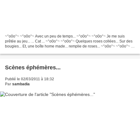
~°o0o°~ ~°o0o°~ Avec un peu de temps... ~°o0o°~ ~°o0o°~ Je me suis
prêtée au jeu... ... Cat ... ~°o0o°~ ~°o0o°~ Quelques roses collées... Sur des
bougies... Et, une boîte home made... remplie de roses... ~°o0o°~ ~°o0o°~ Je
ne croyais pas que la recette......
Scènes éphémères...
Publié le 02/03/2011 à 18:32
Par
sambadia