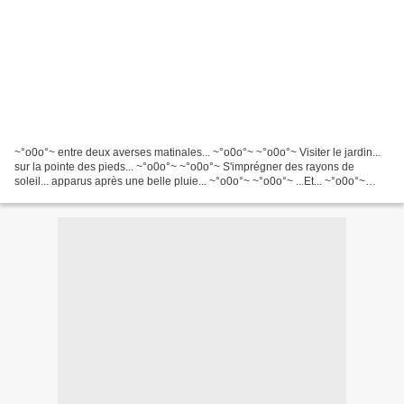
~°o0o°~ entre deux averses matinales... ~°o0o°~ ~°o0o°~ Visiter le jardin...
sur la pointe des pieds... ~°o0o°~ ~°o0o°~ S'imprégner des rayons de
soleil... apparus après une belle pluie... ~°o0o°~ ~°o0o°~ ...Et... ~°o0o°~
~°o0o°~ Prendre le temps d'admirer...