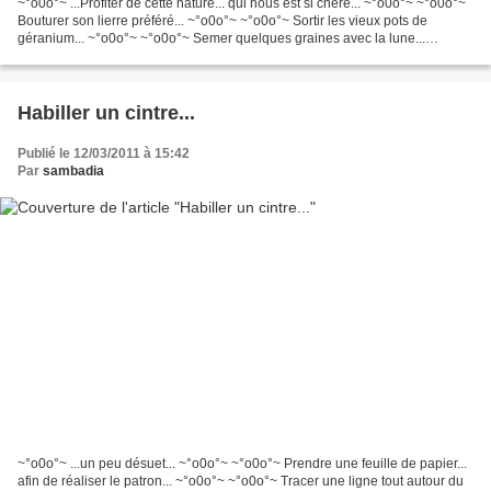
~°o0o°~ ...Profiter de cette nature... qui nous est si chère... ~°o0o°~ ~°o0o°~
Bouturer son lierre préféré... ~°o0o°~ ~°o0o°~ Sortir les vieux pots de
géranium... ~°o0o°~ ~°o0o°~ Semer quelques graines avec la lune...
~°o0o°~ ~°o0o°~ Et simplement regarder...
Habiller un cintre...
Publié le 12/03/2011 à 15:42
Par
sambadia
~°o0o°~ ...un peu désuet... ~°o0o°~ ~°o0o°~ Prendre une feuille de papier...
afin de réaliser le patron... ~°o0o°~ ~°o0o°~ Tracer une ligne tout autour du