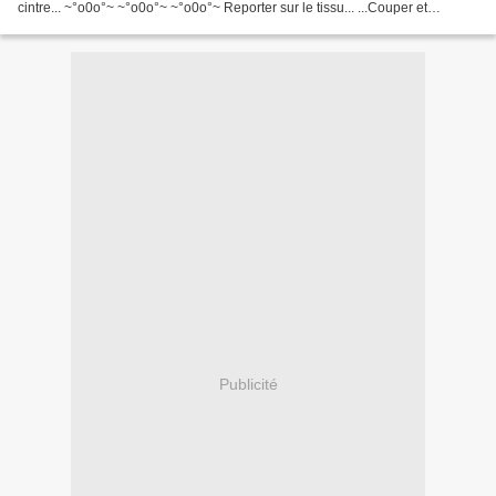
cintre... ~°o0o°~ ~°o0o°~ ~°o0o°~ Reporter sur le tissu... ...Couper et
coudre... ~°o0o°~ ~°o0o°~...
Publicité