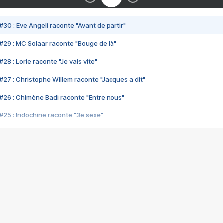
#30 : Eve Angeli raconte "Avant de partir"
#29 : MC Solaar raconte "Bouge de là"
28 : Lorie raconte "Je vais vite"
#27 : Christophe Willem raconte "Jacques a dit"
#26 : Chimène Badi raconte "Entre nous"
#25 : Indochine raconte "3e sexe"
#24 : Zaho raconte "C'est chelou"
#23 : Patrick Bruel raconte "Au café des délices"
#22 : Kyo raconte "Le chemin"
#21 : Nolwenn Leroy raconte "Cassé"
#20 : Patrick Hernandez raconte "Born to be alive"
#19 : Lorie raconte "Près de moi"