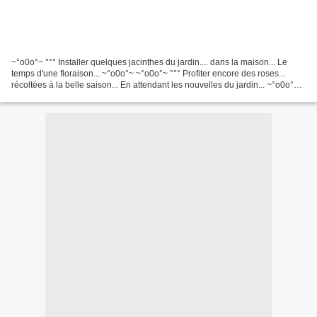
~°o0o°~ °°° Installer quelques jacinthes du jardin.... dans la maison... Le
temps d'une floraison... ~°o0o°~ ~°o0o°~ °°° Profiter encore des roses...
récoltées à la belle saison... En attendant les nouvelles du jardin... ~°o0o°~
~°o0o°~ °°° Se confectionner...