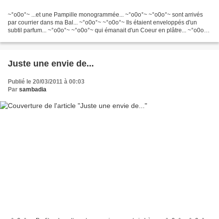
~°o0o°~ ...et une Pampille monogrammée... ~°o0o°~ ~°o0o°~ sont arrivés
par courrier dans ma Bal... ~°o0o°~ ~°o0o°~ Ils étaient enveloppés d'un
subtil parfum... ~°o0o°~ ~°o0o°~ qui émanait d'un Coeur en plâtre... ~°o0o°~
~°o0o°~ embaumant toute la boîte......
Juste une envie de...
Publié le 20/03/2011 à 00:03
Par
sambadia