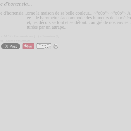
 d'hortensia...
orne la maison de sa belle couleur... ~°o0o°~ ~°o0o°~ A
ée... le baromètre s'accommode des humeurs de la mété
et, les décors se font et se défont... au gré de nos envie
ttirées par un attrape...
 à 14:59 -
Commentaires [
…
]
- Permalien [
#
]
din
,
photos d'interieurs