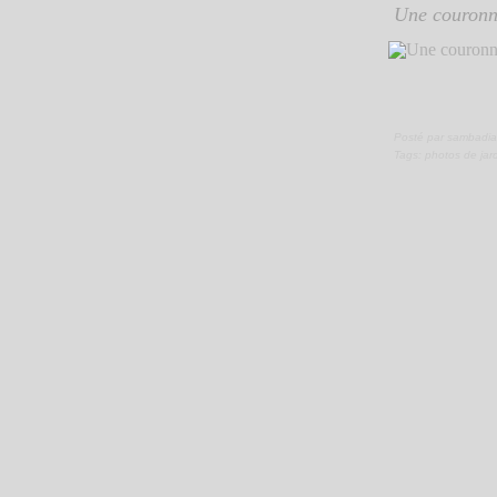
Une couronne
Posté par sambadia
Tags:
photos de jar