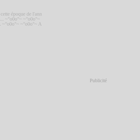
 cette époque de l'ann
o... ~°o0o°~ ~°o0o°~
s... ~°o0o°~ ~°o0o°~ A
Publicité