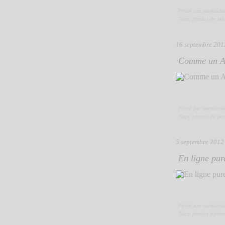
Posté par sambadia
Tags:
photos de jar
16 septembre 201
Comme un Ai
Posté par sambadia
Tags:
photos de jar
5 septembre 2012
En ligne pure
Posté par sambadia
Tags:
photos d'inter