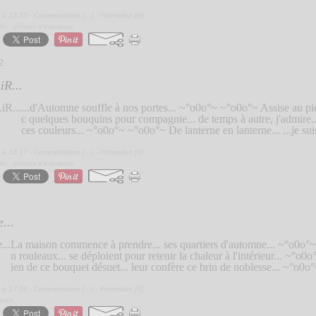
 à 15:53 -
Commentaires [
…
]
- Permalien [
#
]
din
,
photos d'interieurs
2
R...
...d'Automne souffle à nos portes... ~°o0o°~ ~°o0o°~ Assise au pied
c quelques bouquins pour compagnie... de temps à autre, j'admire...
ces couleurs... ~°o0o°~ ~°o0o°~ De lanterne en lanterne... ...je suis 
 à 16:17 -
Commentaires [
…
]
- Permalien [
#
]
din
,
photos d'interieurs
...
La maison commence à prendre... ses quartiers d'automne... ~°o0o°~
n rouleaux... se déploient pour retenir la chaleur à l'intérieur... ~°o0
ien de ce bouquet désuet... leur confère ce brin de noblesse... ~°o0o°
 à 17:59 -
Commentaires [
…
]
- Permalien [
#
]
ieurs