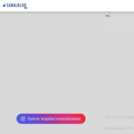
LES PT'ITS COEU
Suivre lesptitscoeursdemarie
30 septembre 201