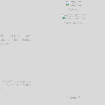
Flâner...
Voir et Revoir...
 du ptit jardin... ave
 par la fenêtre toutes
allée......
 ~°o0o°~ Les tissus e
o°~ ~°o0o°~ Un petit r
~...
Publicité