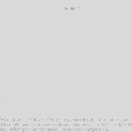
Publicité
2
'est un jour à... ~°o0o°~ ~°o0o°~ ré agencer le ptit jardin... pour gagne
 d'ensoleillement... ramasser les derniers légumes... ~°o0o°~ ~°o0o°~ Mai
ons... n'étant pas très fructueuse... ce sont des courges d'un...