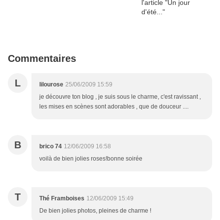
Commentaires
L
lilourose
25/06/2009 15:59
je découvre ton blog , je suis sous le charme, c'est ravissant ,
les mises en scènes sont adorables , que de douceur ....
B
brico 74
12/06/2009 16:58
voilà de bien jolies roses!bonne soirée
T
Thé Framboises
12/06/2009 15:49
De bien jolies photos, pleines de charme !