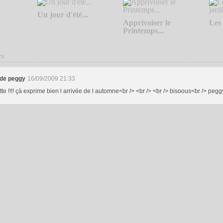
Un jour d'été...
Apprivoiser le
Les 
Printemps...
es
 de peggy
16/09/2009 21:33
te !!!! çà exprime bien l arrivée de l automne<br /> <br /> <br /> bisoous<br /> pegg