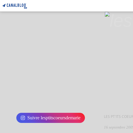
LES PT'ITS COEU
Suivre lesptitscoeursdemarie
16 septembre 200