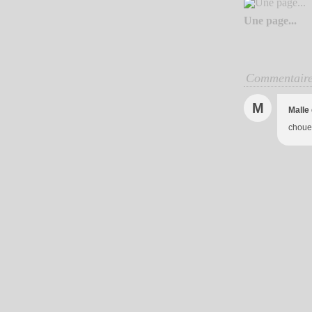
Une page...
Commentair
M
Malle
chouet