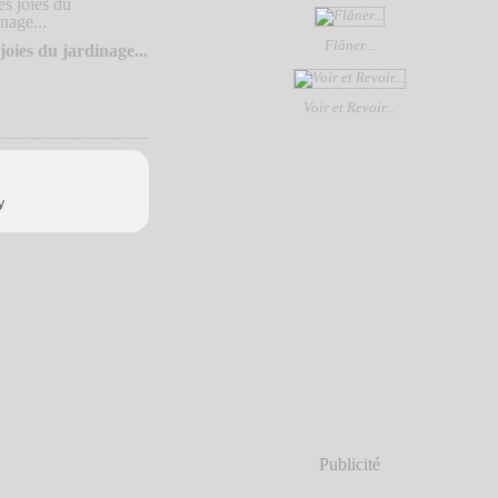
Flâner...
joies du jardinage...
Voir et Revoir...
y
Publicité