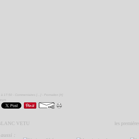
 à 17:50 -
Commentaires [
…
]
- Permalien [
#
]
ieurs
BLANC VETU
les premiére
aussi :