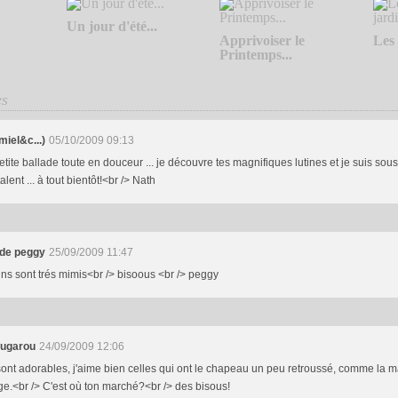
Un jour d'été...
Apprivoiser le
Les 
Printemps...
es
miel&c...)
05/10/2009 09:13
tite ballade toute en douceur ... je découvre tes magnifiques lutines et je suis sou
alent ... à tout bientôt!<br /> Nath
 de peggy
25/09/2009 11:47
tins sont trés mimis<br /> bisoous <br /> peggy
ougarou
24/09/2009 12:06
sont adorables, j'aime bien celles qui ont le chapeau un peu retroussé, comme la mar
ge.<br /> C'est où ton marché?<br /> des bisous!