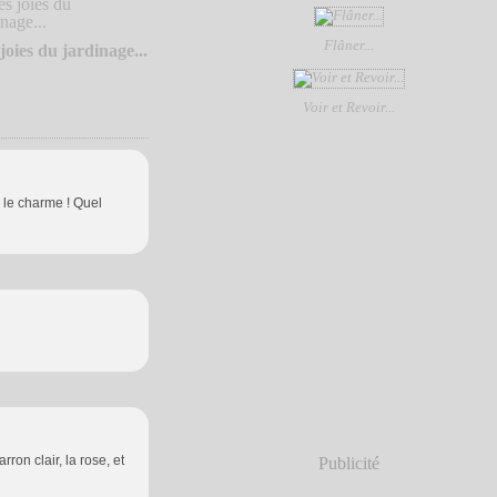
Flâner...
joies du jardinage...
Voir et Revoir...
s le charme ! Quel
ron clair, la rose, et
Publicité