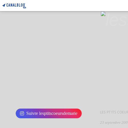
LES PT'ITS COEU
Suivre lesptitscoeursdemarie
23 septembre 200