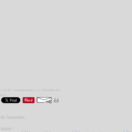
 à 21:03 -
Commentaires [
…
]
- Permalien [
#
]
ieurs
de l'automne...
aussi :