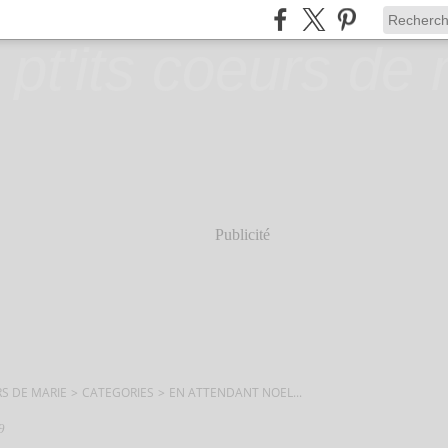
Publicité
RS DE MARIE
>
CATEGORIES
>
EN ATTENDANT NOEL...
9