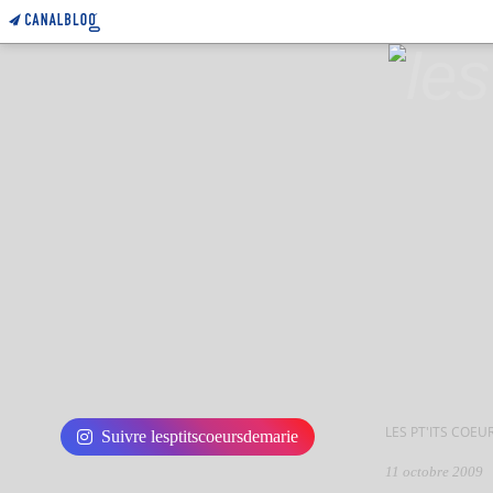
LES PT'ITS COEU
Suivre lesptitscoeursdemarie
11 octobre 2009