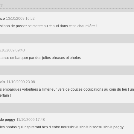
es
nco
13/10/2009 16:52
est bon de passer se mettre au chaud dans cette chaumière !
/10/2009 09:43
laisse embarquer par des jolies phrases et photos
o's
11/10/2009 23:08
s embarques volontiers à l'intérieur vers de douces occupations au coin du feu ! une
ertain !
 de peggy
11/10/2009 17:48
les photos qui inspireront bcp d entre nous<br /> <br /> bisoosu <br /> peggy