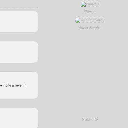
Flâner...
Voir et Revoir...
 incite à revenir,
Publicité