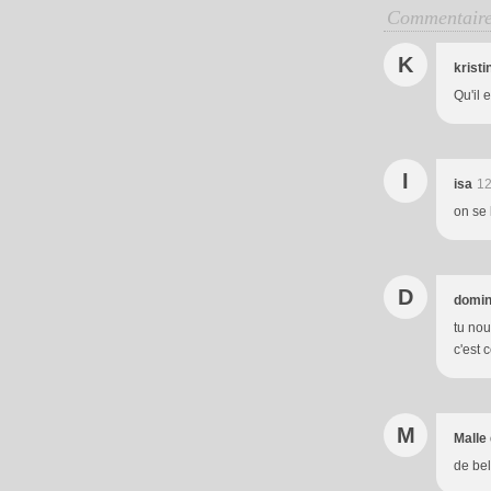
Commentair
K
kristi
Qu'il 
I
isa
12
on se 
D
domin
tu nou
c'est c
M
Malle
de bel