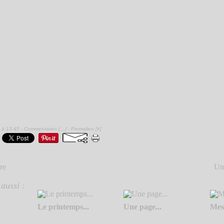
 à 13:45 -
Commentaires [
…
]
- Permalien [
#
]
re
Un 
aussi :
Le printemps...
Une page...
Mes