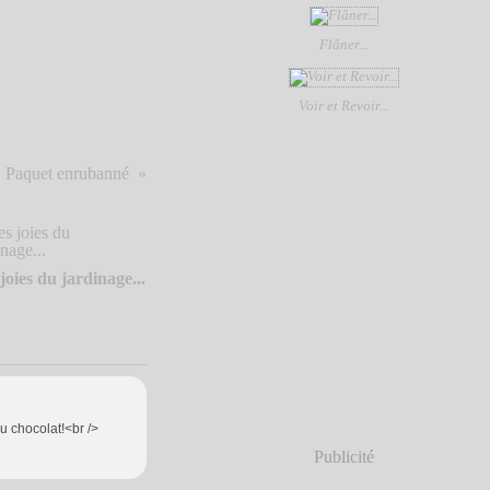
Flâner...
Voir et Revoir...
Paquet enrubanné
joies du jardinage...
u chocolat!<br />
Publicité