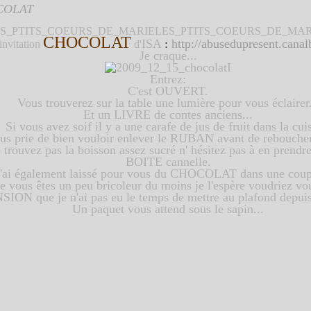
COLAT
CHOCOLAT
ISA
:
http://abusedupresent.cana
invitation
d'
Je craque...
Entrez:
C'est OUVERT.
Vous trouverez sur la table une lumière pour vous éclairer.
Et un LIVRE de contes anciens...
Si vous avez soif il y a une carafe de jus de fruit dans la cui
us prie de bien vouloir enlever le RUBAN avant de reboucher 
 trouvez pas la boisson assez sucré n' hésitez pas à en prendr
BOITE cannelle.
J'ai également laissé pour vous du CHOCOLAT dans une coupe
e vous êtes un peu bricoleur du moins je l'espère voudriez 
ON que je n'ai pas eu le temps de mettre au plafond depuis 
Un paquet vous attend sous le sapin...