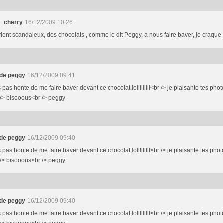
_cherry
16/12/2009 10:26
ient scandaleux, des chocolats , comme le dit Peggy, à nous faire baver, je craque 
 de peggy
16/12/2009 09:41
s pas honte de me faire baver devant ce chocolat,lolllllllll<br /> je plaisante tes ph
 /> bisooous<br /> peggy
 de peggy
16/12/2009 09:40
s pas honte de me faire baver devant ce chocolat,lolllllllll<br /> je plaisante tes ph
 /> bisooous<br /> peggy
 de peggy
16/12/2009 09:40
s pas honte de me faire baver devant ce chocolat,lolllllllll<br /> je plaisante tes ph