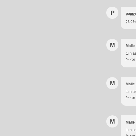
P
peggy
ça dev
M
Malle
tu n a
/> <br
M
Malle
tu n a
/> <br
M
Malle
tu n a