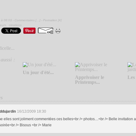
 à 08:03 -
Commentaires [
…
]
- Permalien [
#
]
ieurs
,
creations
icelle...
aussi :
Un jour d'été...
Apprivoiser le
Les 
Printemps...
es
ddujardin
16/12/2009 18:30
elles sont joliment commentées ces belles<br /> photos....<br /> Belle invitation a
soirée<br /> Bisous <br /> Marie