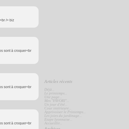
<br /> biz
otos sont à croquer<br
Articles récents
otos sont à croquer<br
Déjà...
Le printemps...
Une page...
Mes "FAVORI"...
Un jour d'été...
Cour intérieure...
Apprivoiser le Printemps...
Les joies du jardinage...
Etape lyonnaise...
Accueillir...
otos sont à croquer<br
Archives