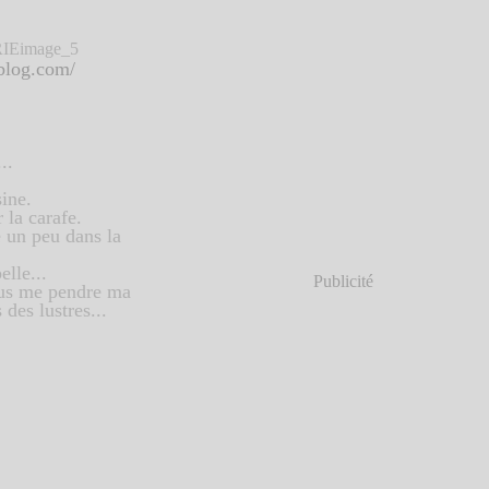
lblog.com/
..
sine.
la carafe.
e un peu dans la
lle...
Publicité
vous me pendre ma
des lustres...