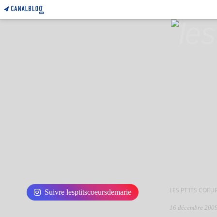
LES PT'ITS COEU
Suivre lesptitscoeursdemarie
16 décembre 200