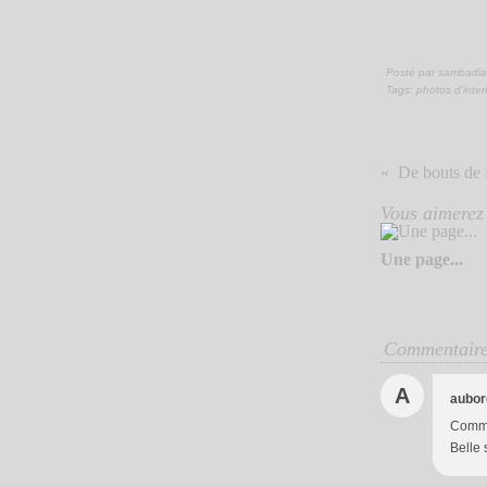
Posté par sambadia
Tags:
photos d'inter
De bouts de f
Vous aimerez 
Une page...
Commentair
A
aubor
Comme 
Belle 