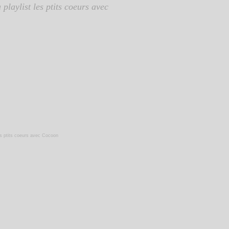
playlist les ptits coeurs avec
s ptits coeurs
avec
Cocoon