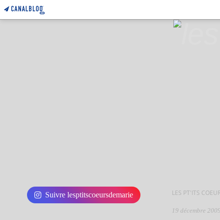
LES PT'ITS COEU
Suivre lesptitscoeursdemarie
19 décembre 200