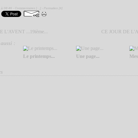
 à 08:46 -
Commentaires [
…
]
- Permalien [
#
]
 L'AVENT ...19ième...
CE JOUR DE L'AV
aussi :
Le printemps...
Une page...
Mes
es