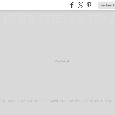
Publicité
RS DE MARIE
>
CATEGORIES
>
DÉCOUVREZ LA PLAYLIST LES PTITS COEURS AVE
9