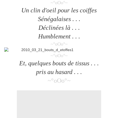
~°oOo°~
Un clin d'oeil pour les coiffes
Sénégalaises . . .
Déclinées là . . .
Humblement . . .
~°oOo°~
~°oOo°~
Et, quelques bouts de tissus . . .
pris au hasard . . .
~°oOo°~