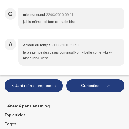
G
gris normand
22/03/2010 09:11
j'ai la même coiffure ce matin bise
A
Amour du temps
21/03/2010 21:51
le printemps des tissus continus!!<br /> belle coiffe!!<br />
bises<br /> véro
< Jardinières empesées
Curiosités . . . >
Hébergé par Canalblog
Top articles
Pages