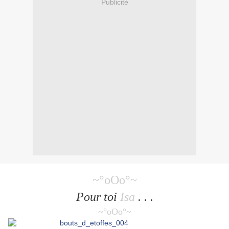
Publicité
~°oOo°~
Pour toi
Isa
. . .
~°oOo°~