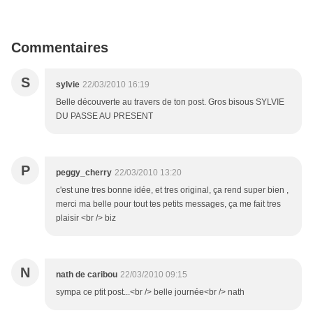
Commentaires
S
sylvie
22/03/2010 16:19
Belle découverte au travers de ton post. Gros bisous SYLVIE
DU PASSE AU PRESENT
P
peggy_cherry
22/03/2010 13:20
c'est une tres bonne idée, et tres original, ça rend super bien ,
merci ma belle pour tout tes petits messages, ça me fait tres
plaisir <br /> biz
N
nath de caribou
22/03/2010 09:15
sympa ce ptit post...<br /> belle journée<br /> nath