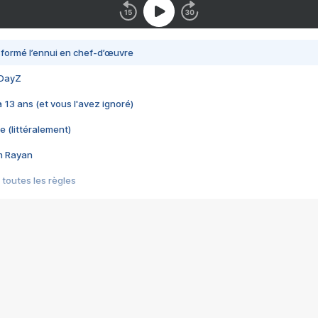
nsformé l’ennui en chef-d’œuvre
 DayZ
 a 13 ans (et vous l'avez ignoré)
e (littéralement)
im Rayan
 toutes les règles
s les jeux vidéo
us choquant de Rockstar ? - Le scandale BULLY
e plus moche de Steam
du RÊVE tourne au CAUCHEMAR
pendant 8 heures