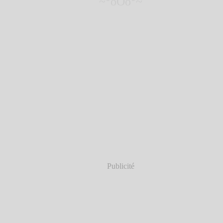
~°oOo°~
Publicité