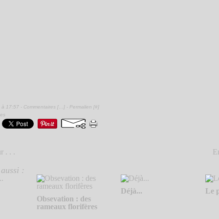
 à 17:57 -
Commentaires [
…
]
- Permalien [
#
]
ses
 . . .
En
aussi :
Déjà...
Le p
Obsevation : des
rameaux florifères