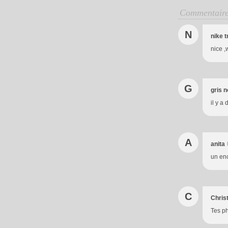
Commentair
N
nike t
nice ,
G
gris 
il y a
A
anita
un enc
C
Christ
Tes ph