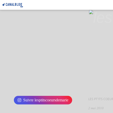
LES PT'ITS COEU
Suivre lesptitscoeursdemarie
2 mai 2010