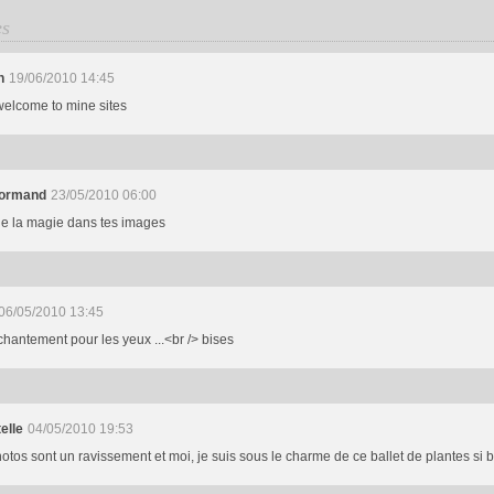
es
n
19/06/2010 14:45
welcome to mine sites
normand
23/05/2010 06:00
 de la magie dans tes images
06/05/2010 13:45
hantement pour les yeux ...<br /> bises
elle
04/05/2010 19:53
otos sont un ravissement et moi, je suis sous le charme de ce ballet de plantes si b