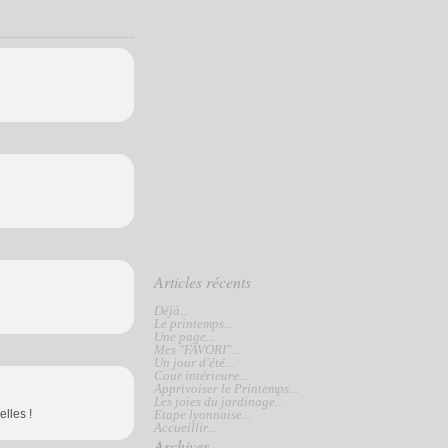
Articles récents
Déjà...
Le printemps...
Une page...
Mes "FAVORI"...
Un jour d'été...
Cour intérieure...
Apprivoiser le Printemps...
Les joies du jardinage...
elles !
Etape lyonnaise...
Accueillir...
Archives