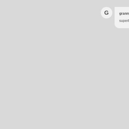
G
grann
superbe.