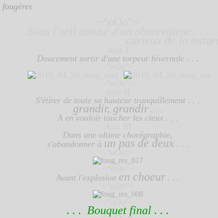
s fougères
~°oOo°~
Sous l'oeil amusé d'un observateur . . .
curieux de la nature . 
Acte I
Doucement sortir d'une torpeur hivernale . . .
~°oOo°~
~°oOo°~
Acte II
S'étirer de toute sa hauteur tranquillement . . .
grandir, grandir
. . .
A en vouloir toucher les cieux . . .
Acte III
Dans une ultime chorégraphie,
un pas de deux
s'abandonner à
. .
.
~°oOo°~
~°oOo°~
en choeur
Avant l'explosion
. . .
~°oOo°~
~°oOo°~
. . . Bouquet final . . .