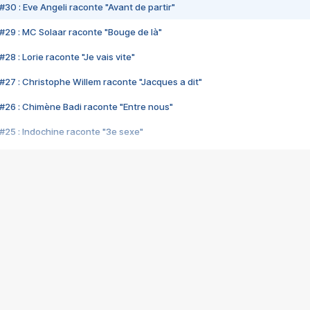
#30 : Eve Angeli raconte "Avant de partir"
#29 : MC Solaar raconte "Bouge de là"
28 : Lorie raconte "Je vais vite"
#27 : Christophe Willem raconte "Jacques a dit"
#26 : Chimène Badi raconte "Entre nous"
#25 : Indochine raconte "3e sexe"
#24 : Zaho raconte "C'est chelou"
#23 : Patrick Bruel raconte "Au café des délices"
#22 : Kyo raconte "Le chemin"
#21 : Nolwenn Leroy raconte "Cassé"
#20 : Patrick Hernandez raconte "Born to be alive"
#19 : Lorie raconte "Près de moi"
#18 : Michael Jones raconte "A nos actes manqués" (avec Jean-Jacque