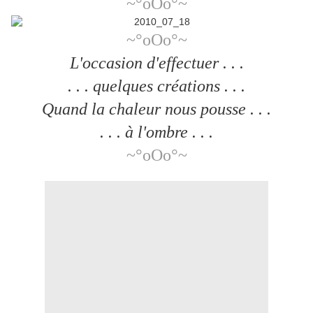
~°oOo°~
~°oOo°~
L'occasion d'effectuer . . .
. . . quelques créations . . .
Quand la chaleur nous pousse . . .
. . . à l'ombre . . .
~°oOo°~