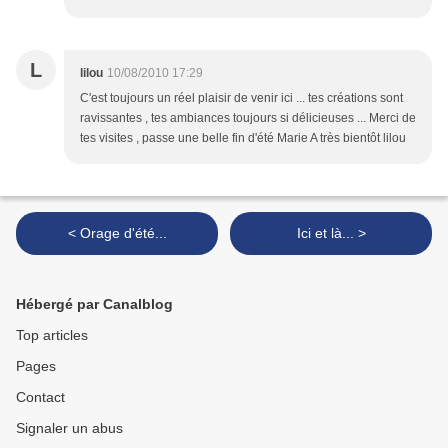
L
lilou
10/08/2010 17:29
C'est toujours un réel plaisir de venir ici ... tes créations sont
ravissantes , tes ambiances toujours si délicieuses ... Merci de
tes visites , passe une belle fin d'été Marie A très bientôt lilou
< Orage d'été...
Ici et là... >
Hébergé par Canalblog
Top articles
Pages
Contact
Signaler un abus