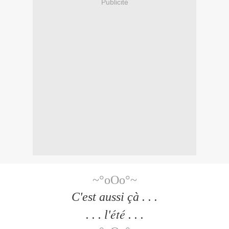
Publicité
~°oOo°~
C'est aussi çà . . .
été
. . . l'
. . .