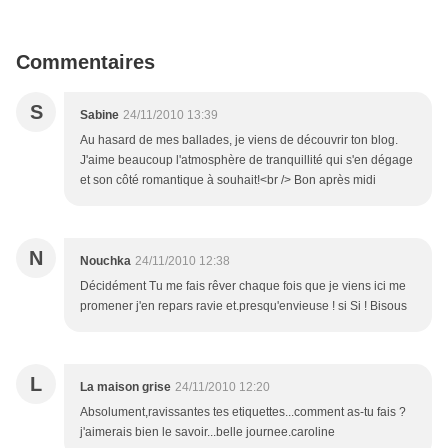
Commentaires
S
Sabine
24/11/2010 13:39
Au hasard de mes ballades, je viens de découvrir ton blog.
J'aime beaucoup l'atmosphère de tranquillité qui s'en dégage
et son côté romantique à souhait!<br /> Bon après midi
N
Nouchka
24/11/2010 12:38
Décidément Tu me fais rêver chaque fois que je viens ici me
promener j'en repars ravie et.presqu'envieuse ! si Si ! Bisous
L
La maison grise
24/11/2010 12:20
Absolument,ravissantes tes etiquettes...comment as-tu fais ?
j'aimerais bien le savoir...belle journee.caroline