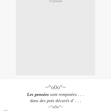
Publicité
~°o0o°~
Les pensées
sont rempotées . . .
dans des pots décorés d' . . .
~°o0o°~