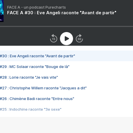
FACE A - un podcast Purecharts
FACE A #30 : Eve Angeli raconte "Avant de partir"
#30 : Eve Angeli raconte "Avant de partir"
#29 : MC Solaar raconte "Bouge de là"
28 : Lorie raconte "Je vais vite"
#27 : Christophe Willem raconte "Jacques a dit"
#26 : Chimène Badi raconte "Entre nous"
#25 : Indochine raconte "3e sexe"
#24 : Zaho raconte "C'est chelou"
#23 : Patrick Bruel raconte "Au café des délices"