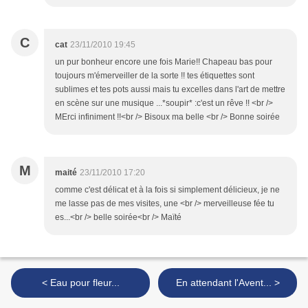
C
cat
23/11/2010 19:45
un pur bonheur encore une fois Marie!! Chapeau bas pour
toujours m'émerveiller de la sorte !! tes étiquettes sont
sublimes et tes pots aussi mais tu excelles dans l'art de mettre
en scène sur une musique ...*soupir* :c'est un rêve !! <br />
MErci infiniment !!<br /> Bisoux ma belle <br /> Bonne soirée
M
maité
23/11/2010 17:20
comme c'est délicat et à la fois si simplement délicieux, je ne
me lasse pas de mes visites, une <br /> merveilleuse fée tu
es...<br /> belle soirée<br /> Maïté
< Eau pour fleur...
En attendant l'Avent... >