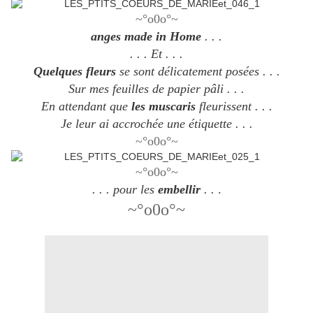
~°o0o°~
anges made in Home
. . .
. . . Et . . .
Quelques fleurs
se sont délicatement posées . . .
Sur mes feuilles de papier pâli . . .
En attendant que
les muscaris
fleurissent . . .
Je leur ai accrochée une étiquette . . .
~°o0o°~
~°o0o°~
. . . pour les
embellir
. .
.
~°o0o°~