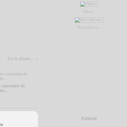
Flâner...
Voir et Revoir...
Sur le départ...
 couronne de
e...
Publicité
rie