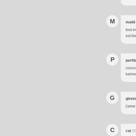
M
maité
tout e
est bi
P
parfd
coucou
karine
G
givet
j'aime
C
cat
03