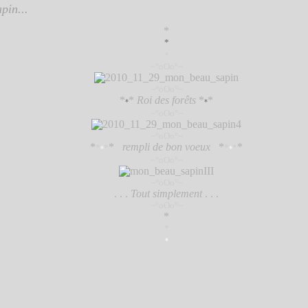
pin...
*
*
*
~°oOo°~
~°oOo°~
*
*
Roi des forêts
*
*
*
*
~°oOo°~
~°oOo°~
*
*
rempli de bon voeux
*
*
*
*
*
*
*
*
~°oOo°~
~°oOo°~
. . .
Tout simplement
. . .
~°oOo°~
*
*
*