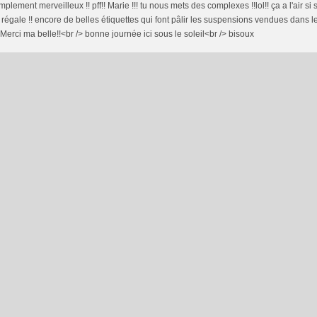
implement merveilleux !! pff!! Marie !!! tu nous mets des complexes !!lol!! ça a l'air si s
régale !! encore de belles étiquettes qui font pâlir les suspensions vendues dans l
 Merci ma belle!!<br /> bonne journée ici sous le soleil<br /> bisoux