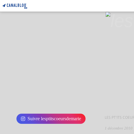
LES PT'ITS COEU
Suivre lesptitscoeursdemarie
1 décembre 2010