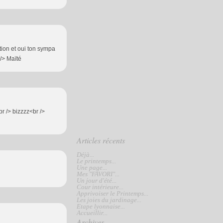
ation et oui ton sympa
 /> Maïté
r /> bizzzz<br />
Articles récents
Déjà...
Le printemps...
Une page...
Mes "FAVORI"...
Un jour d'été...
Cour intérieure...
Apprivoiser le Printemps...
Les joies du jardinage...
Etape lyonnaise...
Accueillir...
Archives