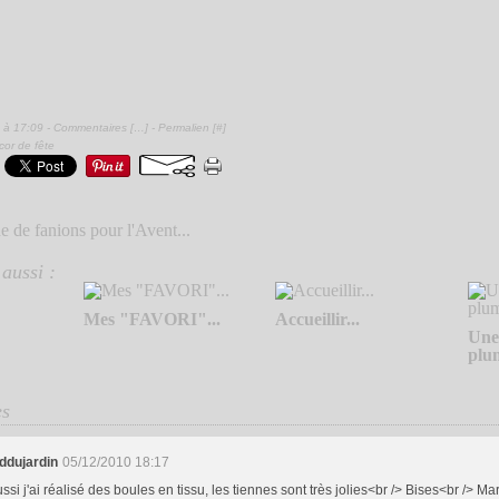
 à 17:09 -
Commentaires [
…
]
- Permalien [
#
]
cor de fête
e de fanions pour l'Avent...
aussi :
Mes "FAVORI"...
Accueillir...
Une
plum
es
ddujardin
05/12/2010 18:17
ssi j'ai réalisé des boules en tissu, les tiennes sont très jolies<br /> Bises<br /> Ma