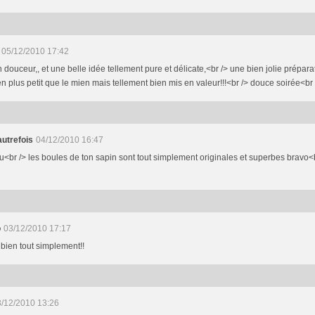
05/12/2010 17:42
n douceur,, et une belle idée tellement pure et délicate,<br /> une bien jolie prépar
en plus petit que le mien mais tellement bien mis en valeur!!!<br /> douce soirée<br
autrefois
04/12/2010 16:47
<br /> les boules de ton sapin sont tout simplement originales et superbes bravo<b
o
03/12/2010 17:17
 bien tout simplement!!
/12/2010 13:26