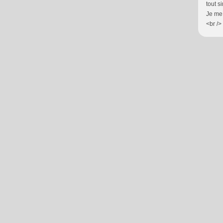
tout s
Je me 
<br />