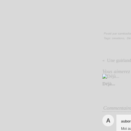
Posté par sambadia
Tags:
creations
,
Dé
Une guirland
Vous aimerez 
Déjà...
Commentair
A
aubor
Moi au