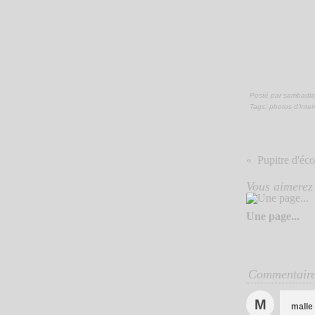
Posté par sambadia
Tags:
photos d'inter
Pupitre d'écol
Vous aimerez 
Une page...
Commentair
M
malle