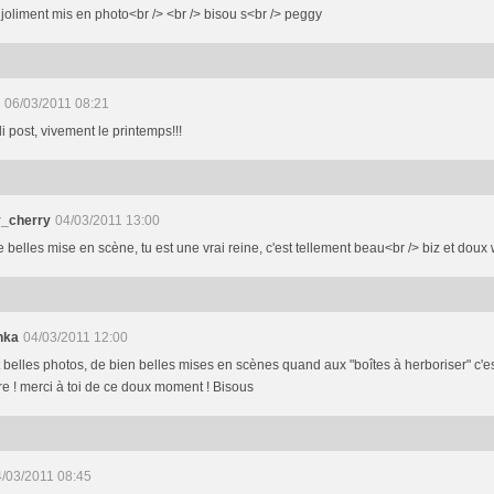
s joliment mis en photo<br /> <br /> bisou s<br /> peggy
06/03/2011 08:21
oli post, vivement le printemps!!!
_cherry
04/03/2011 13:00
 belles mise en scène, tu est une vrai reine, c'est tellement beau<br /> biz et dou
hka
04/03/2011 12:00
t belles photos, de bien belles mises en scènes quand aux "boîtes à herboriser" c'e
ore ! merci à toi de ce doux moment ! Bisous
/03/2011 08:45