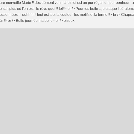
re merveille Marie !! décidément venir chez toi est un pur régal, un pur bonheur .
e sait plus où l'on est ..le rêve quoi !! lol!! <br /> Pour tes boïte ...je craque littéralemen
ectionnées !!! oohhh !!! tout est top: la couleur, les motifs et la forme !! <br /> Chapea
ûr !!<br /> Belle journée ma belle <br /> bisoux