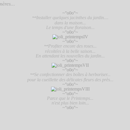
ères...
~°o0o°~
Installer quelques jacinthes du jardin....
°
°
°
dans la maison...
Le temps d'une floraison...
~°o0o°~
~°o0o°~
Profiter encore des roses...
°
°
°
récoltées à la belle saison...
En attendant les nouvelles du jardin...
~°o0o°~
~°o0o°~
Se confectionner des boîtes à herboriser...
°
°
°
pour la cueillette des délicates fleurs des près...
~°o0o°~
~°o0o°~
Parce que le Printemps...
n'est plus bien loin...
~°o0o°~