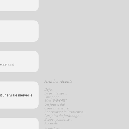
x week end
Articles récents
Déjà...
Le printemps...
st une vraie merveille
Une page...
Mes "FAVORI"...
Un jour d'été...
Cour intérieure...
Apprivoiser le Printemps...
Les joies du jardinage...
Etape lyonnaise...
Accueillir...
Archives