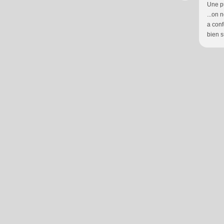
Une pu
...on n
a conf
bien s