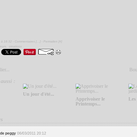
 à 18:32 -
Commentaires [
…
]
- Permalien [
#
]
ieurs
,
creations
ier...
Bou
aussi :
Un jour d'été...
Apprivoiser le
Les 
Printemps...
es
 de peggy
06/03/2011 20:12