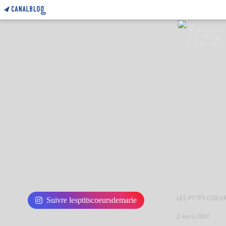
LES PT'ITS COEU
Suivre lesptitscoeursdemarie
2 mars 2011