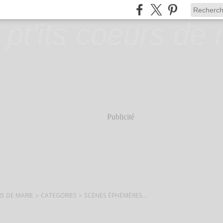
Publicité
RS DE MARIE
>
CATEGORIES
>
SCÈNES ÉPHÉMÈRES...