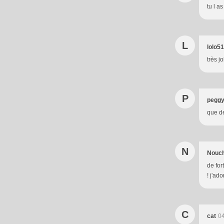
tu l a
L
lolo51
très j
P
peggy
que de
N
Nouc
de for
! j'ad
C
cat
04