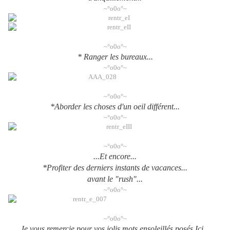
~°o0o°~
~°o0o°~
* Ranger les bureaux...
~°o0o°~
~°o0o°~
*Aborder les choses d'un oeil différent...
~°o0o°~
~°o0o°~
...Et encore...
*Profiter des derniers instants de vacances...
avant le "rush"...
~°o0o°~
~°o0o°~
Je vous remercie pour vos jolis mots ensoleillés posés Ici...