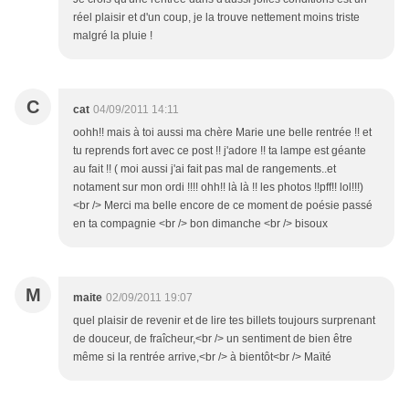
réel plaisir et d'un coup, je la trouve nettement moins triste
malgré la pluie !
C
cat
04/09/2011 14:11
oohh!! mais à toi aussi ma chère Marie une belle rentrée !! et
tu reprends fort avec ce post !! j'adore !! ta lampe est géante
au fait !! ( moi aussi j'ai fait pas mal de rangements..et
notament sur mon ordi !!!! ohh!! là là !! les photos !!pff!! lol!!!)
<br /> Merci ma belle encore de ce moment de poésie passé
en ta compagnie <br /> bon dimanche <br /> bisoux
M
maite
02/09/2011 19:07
quel plaisir de revenir et de lire tes billets toujours surprenant
de douceur, de fraîcheur,<br /> un sentiment de bien être
même si la rentrée arrive,<br /> à bientôt<br /> Maïté