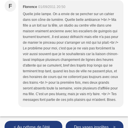
F
Florence
01/09/2011 20:50
Quelle jolie lampe. On a envie de se pencher sur un cahier
dans son cône de lumière. Quelle belle ambiance !<br /> Ma
fille a un toit sur la tête, un studio au centre ville dans une
maison vraiment ancienne avec les escaliers de guingois qui
tournent tournent...Il est assez défraichi mais elle n'a pas peur
de manier le pinceau pour s'arranger un nid qui lui plait.<br />
Le problème pour moi, c'est que je ne vais pas forcément la
voir aussi souvent que je le souhaiterais car la liaison chinon-
laval implique plusieurs changement de lignes des heures
d'attente qui se cumulent, bref des trajets trop longs qui se
terminent trop tard, quand les bus de ville ne passent plus, et
des horaires de cours qui ne colleront pas toujours avec ceux
des trains.<br /> pour la première fois, mes deux grands
seront absents toute la semaine, voire plusieurs d'affilée pour
ma fille. C'est un peu bluesy, mais je vais m'y faire. <br /> Tes
messages font partie de ces jolis plaisirs qui m'aident. Bises.
< Au rythme de l'été...
Des vases insolites... >