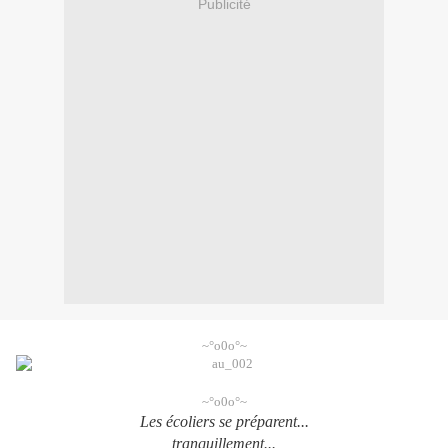
Publicité
~°o0o°~
~°o0o°~
Les écoliers se préparent...
tranquillement...