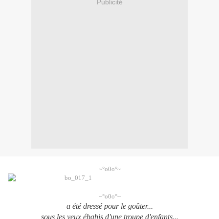
Publicité
~°o0o°~
~°o0o°~
a été dressé pour le goûter...
sous les yeux ébahis d'une troupe d'enfants...