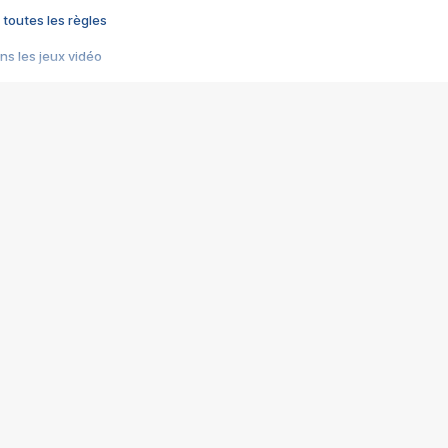
 toutes les règles
s les jeux vidéo
us choquant de Rockstar ? - Le scandale BULLY
e plus moche de Steam
du RÊVE tourne au CAUCHEMAR
pendant 8 heures
it… à tort
umiliés par un jeu vidéo
ire - Final Fantasy 8
ti un empire - Age of Empires
story DOFUS
tard, il crée l'un des pires jeux de tous les temps, MindsEye.