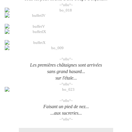
~°o0o°~
~°o0o°~
Les premières châtaignes sont arrivées
sans grand hasard...
sur l'étale...
~°o0o°~
~°o0o°~
Faisant un pied de nez...
...aux sucreries...
~°o0o°~