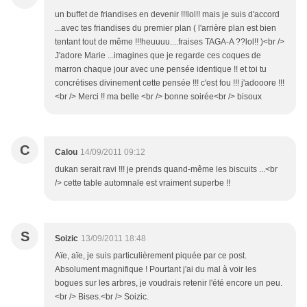
un buffet de friandises en devenir !!!lol!! mais je suis d'accord
...avec tes friandises du premier plan ( l'arrière plan est bien
tentant tout de même !!!heuuuu....fraises TAGA-A ??lol!! )<br />
J'adore Marie ...imagines que je regarde ces coques de
marron chaque jour avec une pensée identique !! et toi tu
concrétises divinement cette pensée !!! c'est fou !!! j'adooore !!!
<br /> Merci !! ma belle <br /> bonne soirée<br /> bisoux
C
Calou
14/09/2011 09:12
dukan serait ravi !!! je prends quand-même les biscuits ...<br
/> cette table automnale est vraiment superbe !!
S
Soizic
13/09/2011 18:48
Aïe, aïe, je suis particulièrement piquée par ce post.
Absolument magnifique ! Pourtant j'ai du mal à voir les
bogues sur les arbres, je voudrais retenir l'été encore un peu.
<br /> Bises.<br /> Soizic.