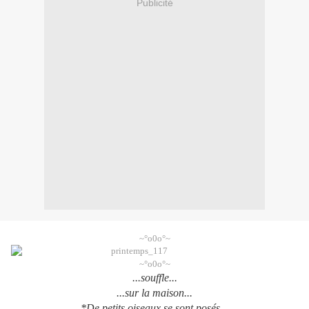
Publicité
~°o0o°~
~°o0o°~
...souffle...
...sur la maison...
*De petits oiseaux se sont posés...