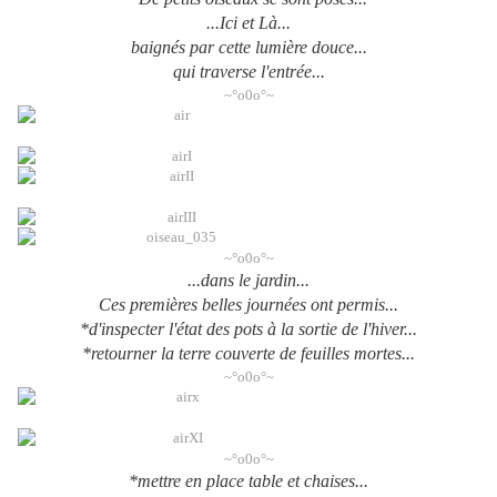
...Ici et Là...
baignés par cette lumière douce...
qui traverse l'entrée...
~°o0o°~
~°o0o°~
...dans le jardin...
Ces premières belles journées ont permis...
*d'inspecter l'état des pots à la sortie de l'hiver...
*retourner la terre couverte de feuilles mortes...
~°o0o°~
~°o0o°~
*mettre en place table et chaises...