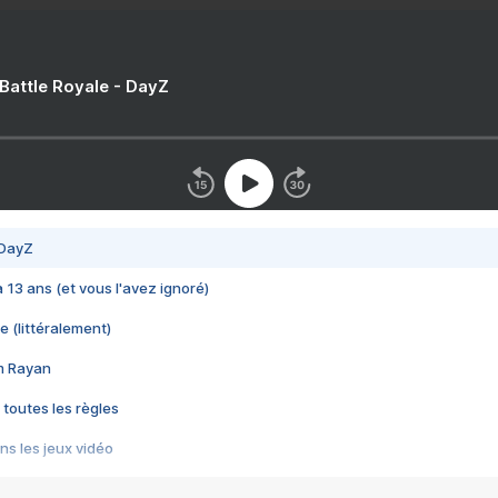
 Battle Royale - DayZ
 DayZ
 a 13 ans (et vous l'avez ignoré)
e (littéralement)
im Rayan
 toutes les règles
s les jeux vidéo
us choquant de Rockstar ? - Le scandale BULLY