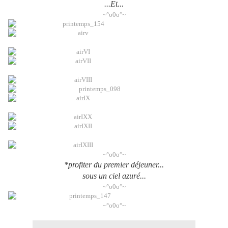
...Et...
~°o0o°~
~°o0o°~
*profiter du premier déjeuner...
sous un ciel azuré...
~°o0o°~
~°o0o°~