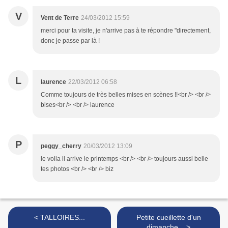
V
Vent de Terre
24/03/2012 15:59
merci pour ta visite, je n'arrive pas à te répondre "directement,
donc je passe par là !
L
laurence
22/03/2012 06:58
Comme toujours de très belles mises en scènes !!<br /> <br />
bises<br /> <br /> laurence
P
peggy_cherry
20/03/2012 13:09
le voila il arrive le printemps <br /> <br /> toujours aussi belle
tes photos <br /> <br /> biz
< TALLOIRES...
Petite cueillette d'un
dimanche... >