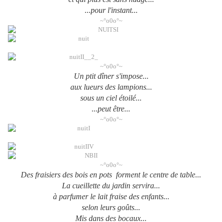
...pour l'instant...
~°o0o°~
~°o0o°~
Un ptit dîner s'impose...
aux lueurs des lampions...
sous un ciel étoilé...
...peut être...
~°o0o°~
~°o0o°~
Des fraisiers des bois en pots forment le centre de table...
La cueillette du jardin servira...
à parfumer le lait fraise des enfants...
selon leurs goûts...
Mis dans des bocaux...