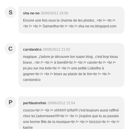
S
sha-ne-no
30/06/2012 19:56
Encore une fois sous le charme de tes photos...<br /> <br />
<br /> <br /> Samantha<br /> <br /> sha-ne-no.blogspot.com
C
carolandco
29/06/2012 21:02
magique...j'adore je découvre ton super blog...c'est trop beau
bravo...<br /> <br /> à bientôt<br /> <br /> carole<br /> <br />
ps.jeu sur ma toile<br /> <br /> une petite Lisbethe à
gagner<br /> <br /> bises au plaisir de te lire<br /> <br />
carolandco
P
parfdautrefois
28/06/2012 15:54
coucou<br /> <br /> ohhhh!! la!!la!!!! c'est toujours aussi raffiné
chez toi j'adorrreeee!!!!!<br /> <br /> j'espère que tu as passée
une bonne fête de la musique<br /> <br /> bizzzzz<br /> <br />
karine