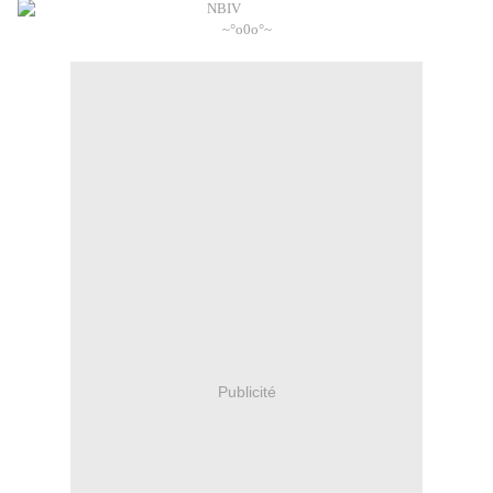
~°o0o°~
Publicité