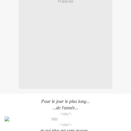
Publicité
Pour le jour le plus long...
...de l'année...
~°o0o°~
~°o0o°~
et qui plus est sans nuage...