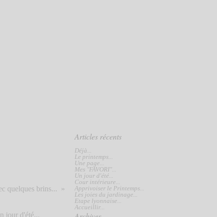
Articles récents
Déjà...
Le printemps...
Une page...
Mes "FAVORI"...
Un jour d'été...
Cour intérieure...
c quelques brins...
Apprivoiser le Printemps...
Les joies du jardinage...
Etape lyonnaise...
Accueillir...
Archives