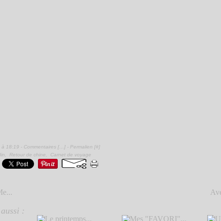
 à 18:19 -
Commentaires [
…
]
- Permalien [
#
]
din
,
Retour de chine
,
Carnet de voyage
e...
Ave
aussi :