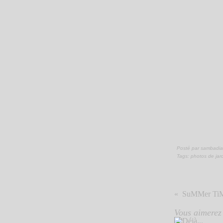
Posté par sambadia
Tags:
photos de jar
SuMMer TiM
Vous aimerez 