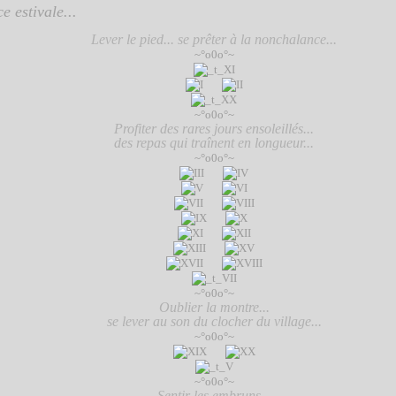
e estivale...
Lever le pied... se prêter à la nonchalance...
~°o0o°~
~°o0o°~
Profiter des rares jours ensoleillés...
des repas qui traînent en longueur...
~°o0o°~
~°o0o°~
Oublier la montre...
se lever au son du clocher du village...
~°o0o°~
~°o0o°~
Sentir les embruns...