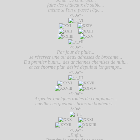
faire des châteaux de sable...
même si l'on a passé l'âge...
~°o0o°~
~°o0o°~
Par jour de pluie...
se réserver une ou deux adresses de brocante...
Du premier butin... des anciennes chemises de nuit...
et cet énorme plat désiré depuis si longtemps...
~°o0o°~
~°o0o°~
Arpenter quelques routes de campagnes...
cueillir ces quelques brins de bonheurs...
~°o0o°~
~°o0o°~
...Enfin...