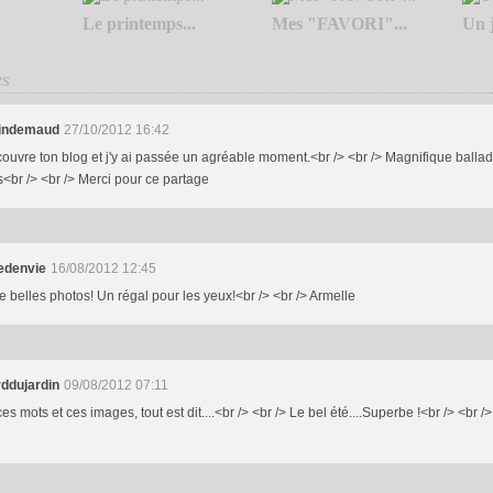
Le printemps...
Mes "FAVORI"...
Un j
es
dindemaud
27/10/2012 16:42
ouvre ton blog et j'y ai passée un agréable moment.<br /> <br /> Magnifique balla
<br /> <br /> Merci pour ce partage
edenvie
16/08/2012 12:45
 belles photos! Un régal pour les yeux!<br /> <br /> Armelle
ddujardin
09/08/2012 07:11
es mots et ces images, tout est dit....<br /> <br /> Le bel été....Superbe !<br /> <br /