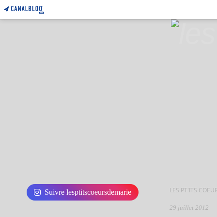
LES PT'ITS COEU
Suivre lesptitscoeursdemarie
29 juillet 2012