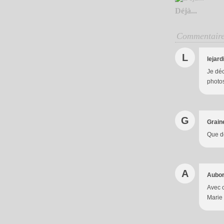
Déjà...
Commentair
L
lejar
Je déc
photos
G
Grain
Que de
A
Aubor
Avec c
Marie