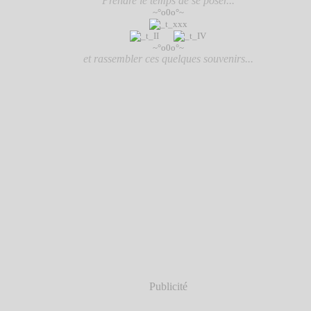
Prendre le temps de se poser...
~°o0o°~
~°o0o°~
et rassembler ces quelques souvenirs...
Publicité