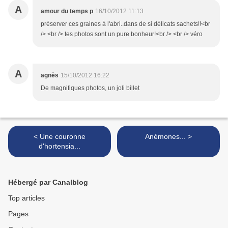
A
amour du temps p
16/10/2012 11:13
préserver ces graines à l'abri..dans de si délicats sachets!!<br
/> <br /> tes photos sont un pure bonheur!<br /> <br /> véro
A
agnès
15/10/2012 16:22
De magnifiques photos, un joli billet
< Une couronne
Anémones... >
d'hortensia...
Hébergé par Canalblog
Top articles
Pages