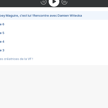
bey Maguire, c'est lui ! Rencontre avec Damien Witecka
e 6
e 5
e 4
e 3
s créatrices de la VF !
e 2
e 1
e Mektoub My Love arrive enfin ! Rencontre avec Shaïn Boumedine et Sal
i : après Toni en famille
elle réalise le bouleversant Dites lui que je l'aime