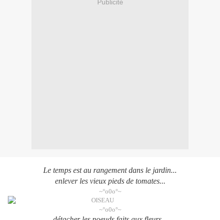
Publicité
Le temps est au rangement dans le jardin...
enlever les vieux pieds de tomates...
~°o0o°~
~°o0o°~
détacher les noeuds faits aux fleurs...