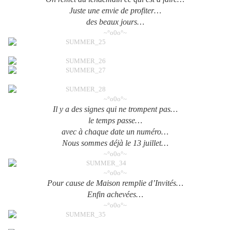
Juste une envie de profiter…
des beaux jours…
~°o0o°~
~°o0o°~
Il y a des signes qui ne trompent pas…
le temps passe…
avec à chaque date un numéro…
Nous sommes déjà le 13 juillet…
~°o0o°~
~°o0o°~
Pour cause de Maison remplie d’Invités…
Enfin achevées…
~°o0o°~