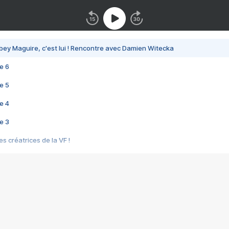
bey Maguire, c'est lui ! Rencontre avec Damien Witecka
e 6
e 5
e 4
e 3
s créatrices de la VF !
e 2
e 1
e Mektoub My Love arrive enfin ! Rencontre avec Shaïn Boumedine et Sal
i : après Toni en famille