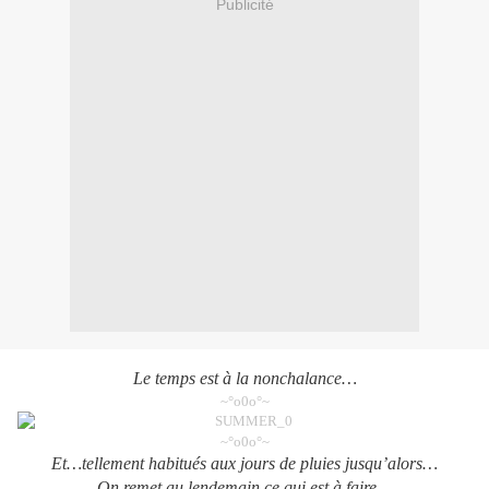
Publicité
Le temps est à la nonchalance…
~°o0o°~
~°o0o°~
Et…tellement habitués aux jours de pluies jusqu’alors…
On remet au lendemain ce qui est à faire…