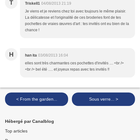
T
Triskell1
04/08/2013 21:19
Je viens et je reviens chez toi avec toujours le même plaisir.
La délicatesse et l'originalité de ces broderies font de tes
pochettes de vraies œuvres d'art : tes invités ont eu bien de la
chance !
H
han ita
03/08/2013 16:04
elles sont très charmantes ces pochettes d'invités .... <br />
<br /> bel été ..... et joyeux repas avec tes invités !!
< From the garden...
Sous verre... >
Hébergé par Canalblog
Top articles