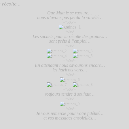
 récolte...
Que Mamie se rassure…
nous n’avons pas perdu la variété…
~°o0o°~
~°o0o°~
Les sachets pour la récolte des graines…
sont prêts à l’emploi…
~°o0o°~
~°o0o°~
En attendant nous savourons encore…
les haricots verts…
~°o0o°~
~°o0o°~
toujours tendre à souhait…
~°o0o°~
~°o0o°~
Je vous remercie pour votre fidélité…
et vos messages ensoleillés…