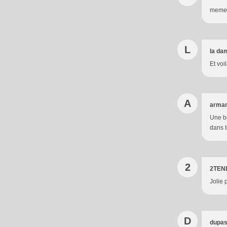
meme u
L
la da
Et voi
A
arman
Une be
dans t
2
2TEN
Jolie 
D
dupas