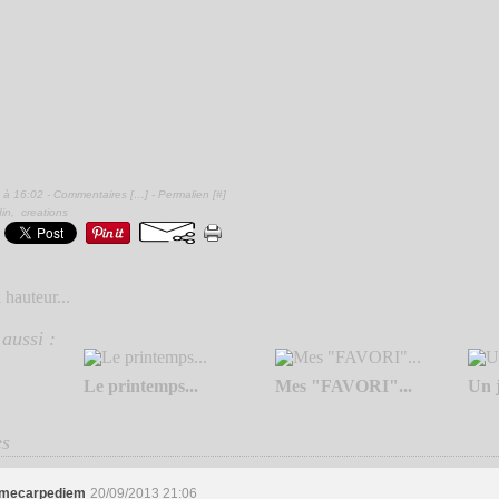
 à 16:02 -
Commentaires [
…
]
- Permalien [
#
]
din
,
creations
 hauteur...
aussi :
Le printemps...
Mes "FAVORI"...
Un j
es
mecarpediem
20/09/2013 21:06