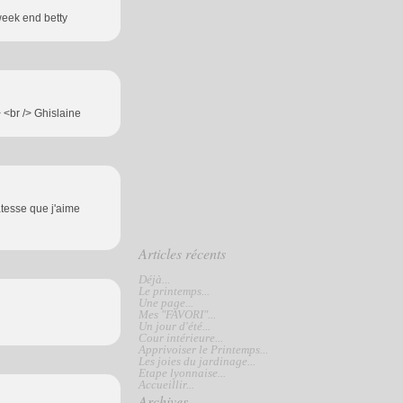
week end betty
> <br /> Ghislaine
catesse que j'aime
Articles récents
Déjà...
Le printemps...
Une page...
Mes "FAVORI"...
Un jour d'été...
Cour intérieure...
Apprivoiser le Printemps...
Les joies du jardinage...
Etape lyonnaise...
Accueillir...
Archives