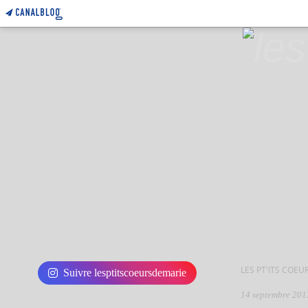
LES PT'ITS COEU
Suivre lesptitscoeursdemarie
14 septembre 201