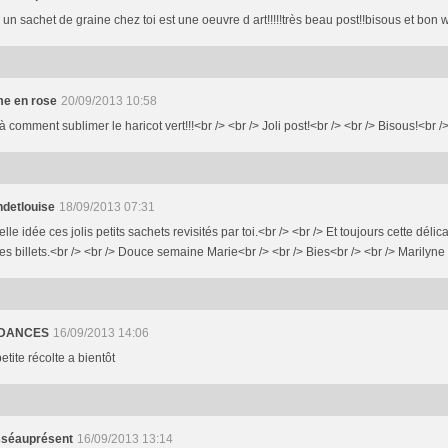
n sachet de graine chez toi est une oeuvre d art!!!!!très beau post!!bisous et bon 
me en rose
20/09/2013 10:58
là comment sublimer le haricot vert!!!<br /> <br /> Joli post!<br /> <br /> Bisous!<br /
detlouise
18/09/2013 07:31
lle idée ces jolis petits sachets revisités par toi.<br /> <br /> Et toujours cette déli
es billets.<br /> <br /> Douce semaine Marie<br /> <br /> Bies<br /> <br /> Marilyne
DANCES
16/09/2013 14:06
petite récolte a bientôt
séauprésent
16/09/2013 13:14