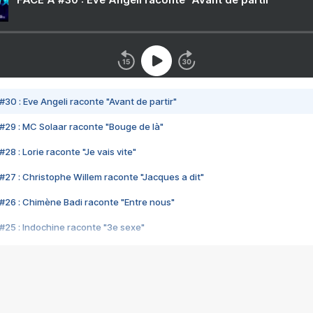
#30 : Eve Angeli raconte "Avant de partir"
#29 : MC Solaar raconte "Bouge de là"
28 : Lorie raconte "Je vais vite"
#27 : Christophe Willem raconte "Jacques a dit"
#26 : Chimène Badi raconte "Entre nous"
#25 : Indochine raconte "3e sexe"
#24 : Zaho raconte "C'est chelou"
#23 : Patrick Bruel raconte "Au café des délices"
#22 : Kyo raconte "Le chemin"