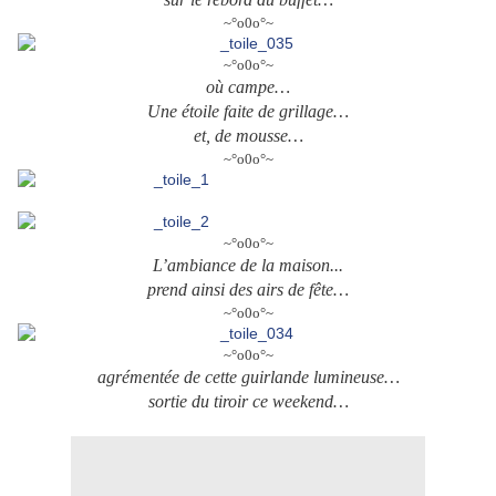
~°o0o°~
~°o0o°~
où campe…
Une étoile faite de grillage…
et, de mousse…
~°o0o°~
~°o0o°~
L’ambiance de la maison...
prend ainsi des airs de fête…
~°o0o°~
~°o0o°~
agrémentée de cette guirlande lumineuse…
sortie du tiroir ce weekend…