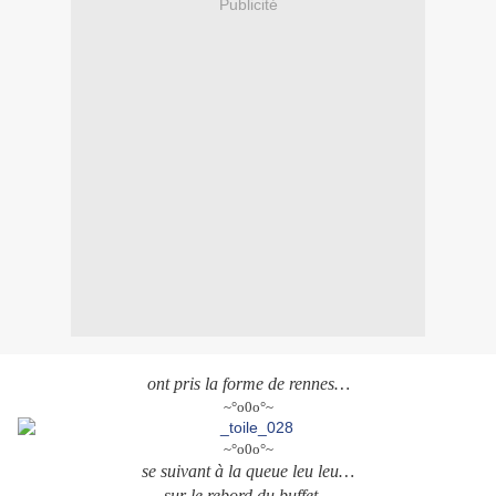
Publicité
ont pris la forme de rennes…
~°o0o°~
~°o0o°~
se suivant à la queue leu leu…
sur le rebord du buffet…