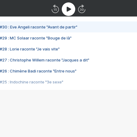
#30 : Eve Angeli raconte "Avant de partir"
#29 : MC Solaar raconte "Bouge de là"
28 : Lorie raconte "Je vais vite"
#27 : Christophe Willem raconte "Jacques a dit"
#26 : Chimène Badi raconte "Entre nous"
#25 : Indochine raconte "3e sexe"
#24 : Zaho raconte "C'est chelou"
#23 : Patrick Bruel raconte "Au café des délices"
#22 : Kyo raconte "Le chemin"
#21 : Nolwenn Leroy raconte "Cassé"