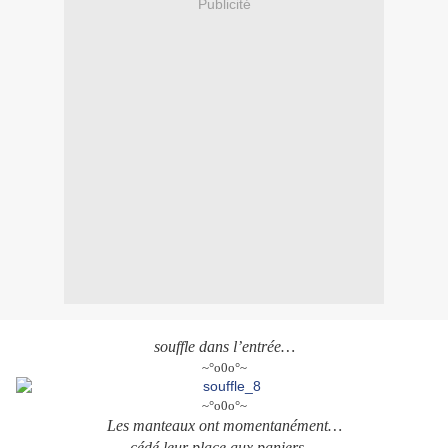
Publicité
souffle dans l’entrée…
~°o0o°~
~°o0o°~
Les manteaux ont momentanément…
cédé leur place aux paniers…