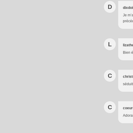
D
dixdo
Je m’a
précéd
L
lizat
Bien 
C
chris
séduit
C
coeur
Adorab