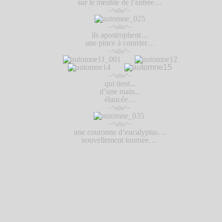
sur le meuble de l’entrée…
~°o0o°~
~°o0o°~
ils apostrophent…
une pince à courrier…
~°o0o°~
~°o0o°~
qui tient...
d’une main...
élancée…
~°o0o°~
~°o0o°~
une couronne
d’eucalyptus…
nouvellement
tournée…