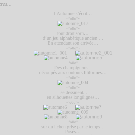
res...
l’Automne s’écrit…
~°o0o°~
~°o0o°~
tout droit sorti…
d’un jeu alphabétique ancien …
En attendant son arrivée…
~°o0o°~
~°o0o°~
Des champignons...
découpés aux contours filiformes…
~°o0o°~
~°o0o°~
se dessinent...
en silhouettes longilignes…
~°o0o°~
~°o0o°~
sur du lichen grisé par le temps…
Posés…