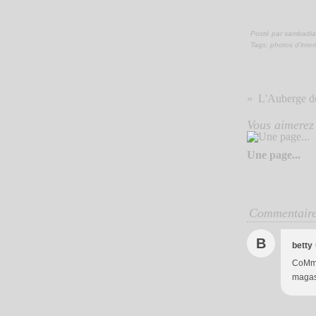
Posté par sambadia
Tags:
photos d'inter
L'Auberge d
Vous aimerez 
Une page...
Commentair
B
betty
CoMme 
magas