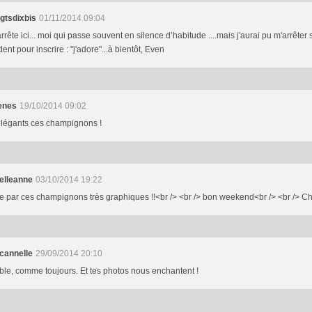
igtsdixbis
01/11/2014 09:04
rrête ici... moi qui passe souvent en silence d’habitude ....mais j'aurai pu m'arrêter s
ent pour inscrire : "j'adore"...à bientôt, Even
henes
19/10/2014 09:02
élégants ces champignons !
telleanne
03/10/2014 19:22
e par ces champignons très graphiques !!<br /> <br /> bon weekend<br /> <br /> Chr
cannelle
29/09/2014 20:10
le, comme toujours. Et tes photos nous enchantent !