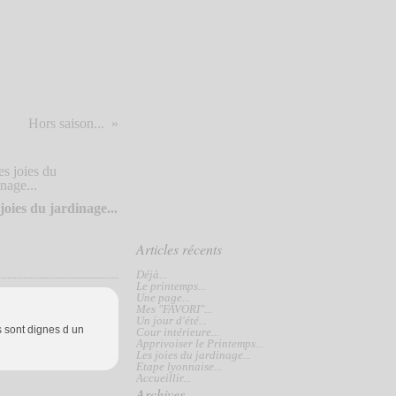
Hors saison...
joies du jardinage...
Articles récents
Déjà...
Le printemps...
Une page...
Mes "FAVORI"...
Un jour d'été...
s sont dignes d un
Cour intérieure...
Apprivoiser le Printemps...
Les joies du jardinage...
Etape lyonnaise...
Accueillir...
Archives