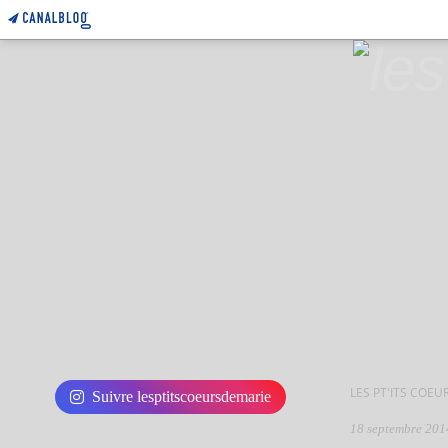
LES PT'ITS COEU
Suivre lesptitscoeursdemarie
18 septembre 201