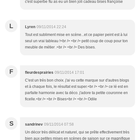
c'est superbe !tu as eu un bien joli cadeau bises françoise
L
Lyren
09/11/2014 22:24
Tout est subliment mise en scène...et ce papier peint est à lui
seul un vrai tableau !<br /> <br /> petit coup de coup pour ton
meuble de métier .<br /> <br /> Des bises.
F
fleurdesprairies
09/11/2014 17:01
C'est un très bon choix. j'ai vu cette marque sur d'autres blogs
et à chaque fois, le résultat est super.<br /> <br /> ce lé est en
parfaite harmonie avec ta déco. j'adore ta petite couronne en
ficelle.<br /> <br /> Bises<br /> <br /> Odile
S
sandrinev
09/11/2014 07:58
Un décor très délicat et naturel, qui se prête effectivement très
bien aux petites mises en scènes de saison sur ce magnifique