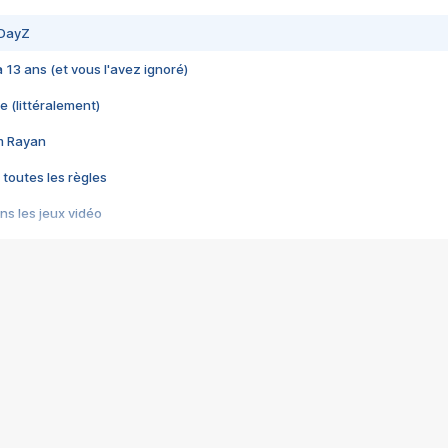
 DayZ
 a 13 ans (et vous l'avez ignoré)
e (littéralement)
im Rayan
 toutes les règles
s les jeux vidéo
us choquant de Rockstar ? - Le scandale BULLY
e plus moche de Steam
du RÊVE tourne au CAUCHEMAR
pendant 8 heures
it… à tort
umiliés par un jeu vidéo