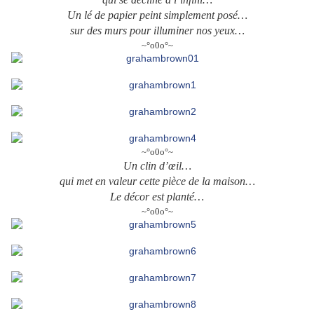
Un lé de papier peint simplement posé…
sur des murs pour illuminer nos yeux…
~°o0o°~
~°o0o°~
Un clin d’œil…
qui met en valeur cette pièce de la maison…
Le décor est planté…
~°o0o°~