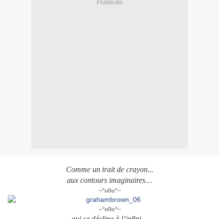
Publicité
Comme un trait de crayon...
aux contours imaginaires…
~°o0o°~
~°o0o°~
qui se décline à l’infini…