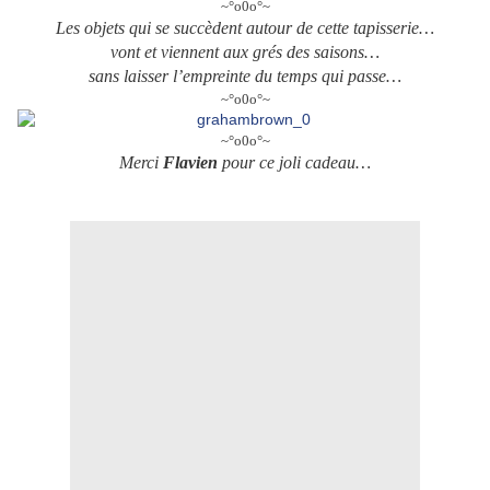
~°o0o°~
Les objets qui se succèdent autour de cette tapisserie…
vont et viennent aux grés des saisons…
sans laisser l’empreinte du temps qui passe…
~°o0o°~
~°o0o°~
Merci
Flavien
pour ce joli cadeau…
Graham et Brown