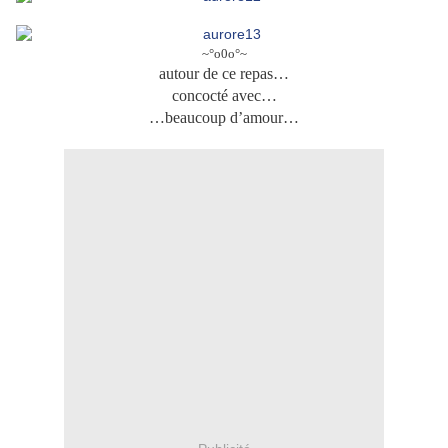
~°o0o°~
autour de ce repas…
concocté avec…
…beaucoup d’amour…