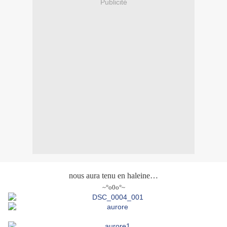
Publicité
nous aura tenu en haleine…
~°o0o°~