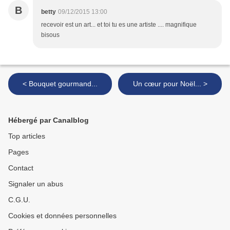
B
betty
09/12/2015 13:00
recevoir est un art... et toi tu es une artiste .... magnifique
bisous
< Bouquet gourmand...
Un cœur pour Noël... >
Hébergé par Canalblog
Top articles
Pages
Contact
Signaler un abus
C.G.U.
Cookies et données personnelles