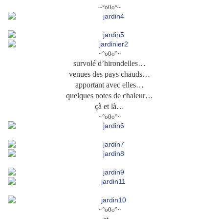
~°o0o°~
~°o0o°~
survolé d’hirondelles…
venues des pays chauds…
apportant avec elles…
quelques notes de chaleur…
çà et là…
~°o0o°~
~°o0o°~