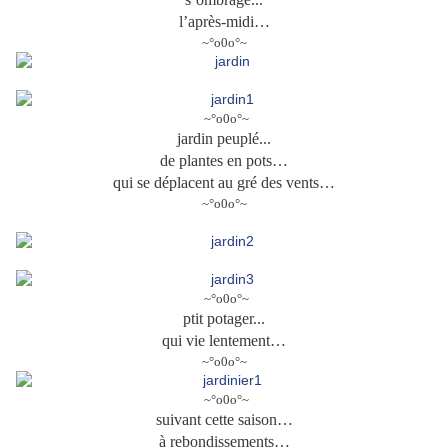
l’après-midi…
~°o0o°~
~°o0o°~
jardin peuplé...
de plantes en pots…
qui se déplacent au gré des vents…
~°o0o°~
~°o0o°~
ptit potager...
qui vie lentement…
~°o0o°~
~°o0o°~
suivant cette saison…
à rebondissements…