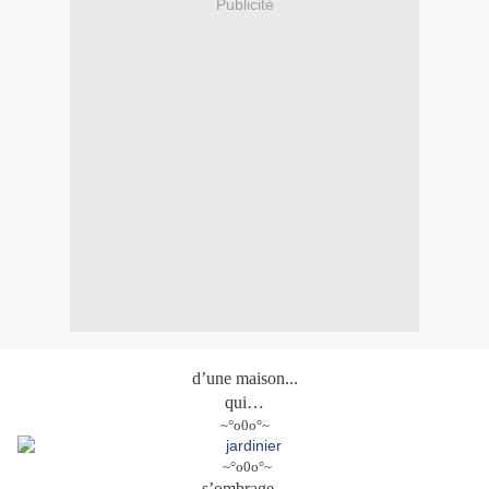
Publicité
d’une maison...
qui…
~°o0o°~
~°o0o°~
s’ombrage...