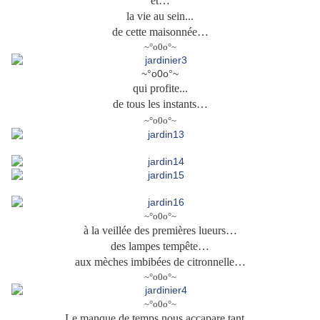
et…
la vie au sein...
de cette maisonnée…
~°o0o°~
~°o0o°~
qui profite...
de tous les instants…
~°o0o°~
~°o0o°~
à la veillée des premières lueurs…
des lampes tempête…
aux mèches imbibées de citronnelle…
~°o0o°~
~°o0o°~
Le manque de temps nous accapare tant…