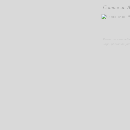
Comme un Ai
Posté par sambadia
Tags:
photos de jar