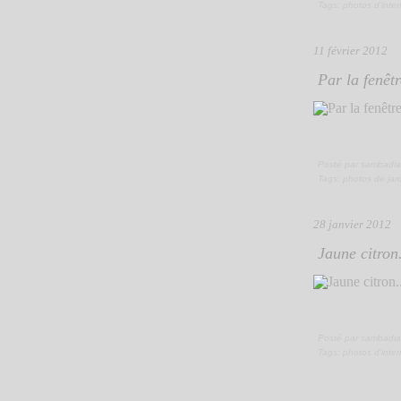
Tags:
photos d'inter
11 février 2012
Par la fenêtr
Posté par sambadia
Tags:
photos de jar
28 janvier 2012
Jaune citron.
Posté par sambadia
Tags:
photos d'inter