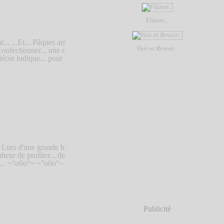
Flâner...
... ...Et... Pâques arr
Voir et Revoir...
onfectionner... une c
écor ludique... pour
Lors d'une grande b
heur de profiter... de
il... ~°o0o°~ ~°o0o°~
Publicité