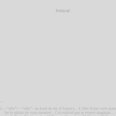
Publicité
..
~°o0o°~ ~°o0o°~ au bord du lac d'Annecy... L'idée d'une carte post
fre le plaisir de vous montrer... Cet endroit que je trouve magique.