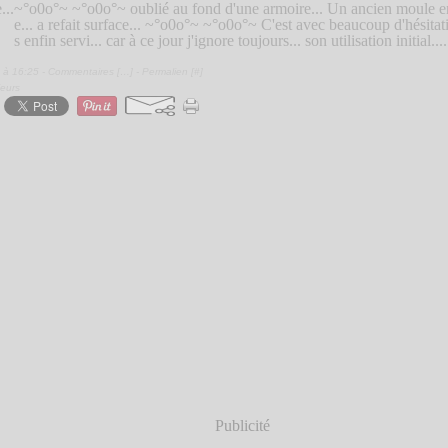
~°o0o°~ ~°o0o°~ oublié au fond d'une armoire... Un ancien moule e
e... a refait surface... ~°o0o°~ ~°o0o°~ C'est avec beaucoup d'hésitati
s enfin servi... car à ce jour j'ignore toujours... son utilisation initial....
 à 16:25 -
Commentaires [
…
]
- Permalien [
#
]
ieurs
Publicité