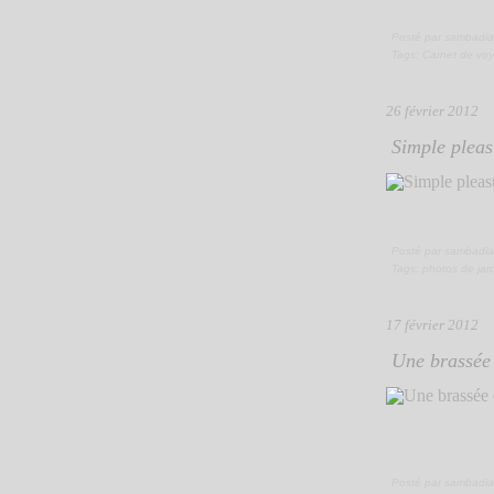
Posté par sambadia
Tags:
Carnet de vo
26 février 2012
Simple pleas
Posté par sambadia
Tags:
photos de jar
17 février 2012
Une brassée 
Posté par sambadia