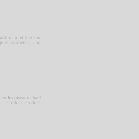
rdin... a renfiler son
e se courbent . . . po
uter les oiseaux chant
eur... ~°o0o°~ ~°o0o°~