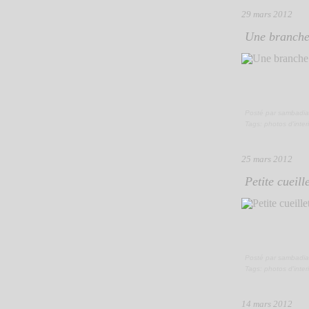
29 mars 2012
Une branche 
Posté par sambadia
Tags:
photos d'inter
25 mars 2012
Petite cueill
Posté par sambadia
Tags:
photos d'inter
14 mars 2012