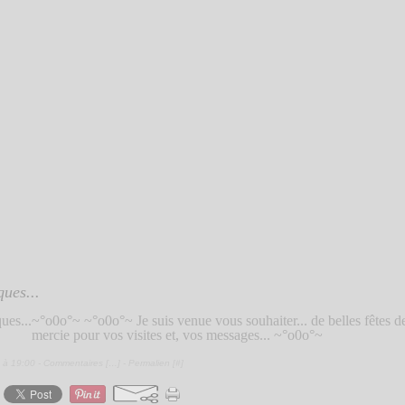
ues...
~°o0o°~ ~°o0o°~ Je suis venue vous souhaiter... de belles fêtes de
mercie pour vos visites et, vos messages... ~°o0o°~
 à 19:00 -
Commentaires [
…
]
- Permalien [
#
]