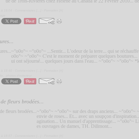
tie de Trois-Rivières chez Hélène au Canada le 22 Février 2010... de
 à 18:04 -
Commentaires [
…
]
- Permalien [
#
]
yage
ures...
~°o0o°~ ~°o0o°~ ...Sentir... L'odeur de la terre... qui se réchauff
o0o°~ ~°o0o°~ C'est le moment de préparer quelques boutures... *
ui ont séjourné... quelques jours dans l'eau... ~°o0o°~ ~°o0o°~ *le
 à 18:40 -
Commentaires [
…
]
- Permalien [
#
]
din
,
photos d'exterieur
de fleurs brodées...
~°o0o°~ ~°o0o°~ sur des draps anciens... ~°o0o°~ ~
envie de roses... Et... avec un soupçon d'inspiration.
agination... Un manuel d'apprentissage... ~°o0o°~ L
es ouvrages de dames, TH. Dillmont...
 à 18:57 -
Commentaires [
…
]
- Permalien [
#
]