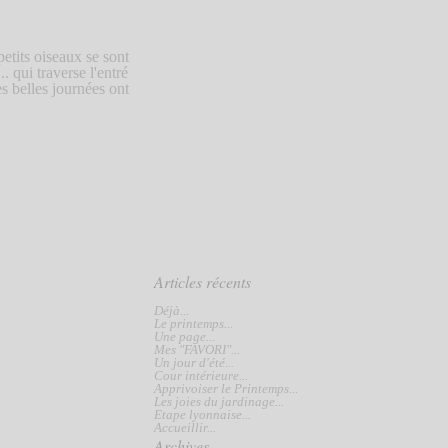
petits oiseaux se sont
.. qui traverse l'entré
s belles journées ont
Articles récents
Déjà...
Le printemps...
Une page...
Mes "FAVORI"...
Un jour d'été...
Cour intérieure...
Apprivoiser le Printemps...
Les joies du jardinage...
Etape lyonnaise...
Accueillir...
Archives