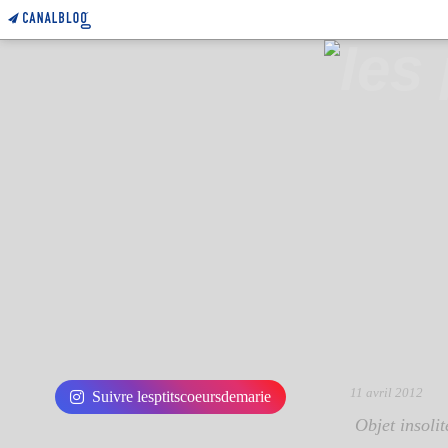
11 avril 2012
Suivre lesptitscoeursdemarie
Objet insolit