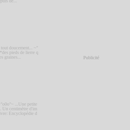
puis de...
e tout doucement... ~°
des pieds de lierre q
s graines...
Publicité
°o0o°~ ...Une petite
.. Un centimètre d'im
ivre: Encyclopédie d