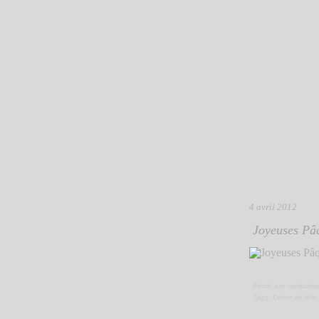
4 avril 2012
Joyeuses Pâq
Posté par sambadia
Tags:
Décor de fête