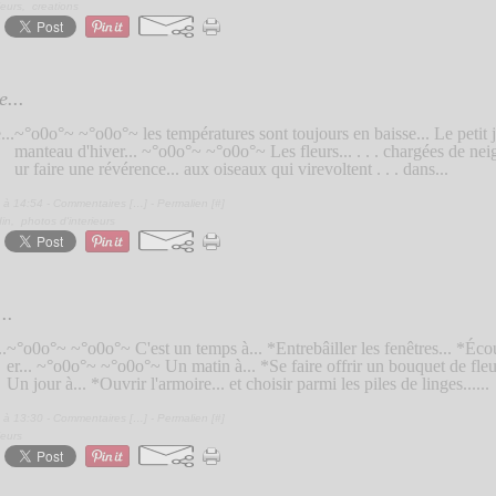
ieurs
,
creations
e...
~°o0o°~ ~°o0o°~ les températures sont toujours en baisse... Le petit ja
manteau d'hiver... ~°o0o°~ ~°o0o°~ Les fleurs... . . . chargées de neig
ur faire une révérence... aux oiseaux qui virevoltent . . . dans...
 à 14:54 -
Commentaires [
…
]
- Permalien [
#
]
din
,
photos d'interieurs
..
~°o0o°~ ~°o0o°~ C'est un temps à... *Entrebâiller les fenêtres... *Éco
er... ~°o0o°~ ~°o0o°~ Un matin à... *Se faire offrir un bouquet de fl
Un jour à... *Ouvrir l'armoire... et choisir parmi les piles de linges......
 à 13:30 -
Commentaires [
…
]
- Permalien [
#
]
ieurs