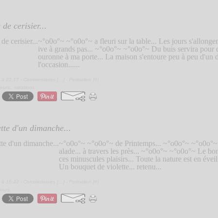
de cerisier...
~°o0o°~ ~°o0o°~ a fleuri sur la table... Les jours s'allongent
ive à grands pas... ~°o0o°~ ~°o0o°~ Du buis servira pour c
ouronne à ma porte... La maison s'entoure peu à peu d'un d
l'occasion......
 à 22:17 -
Commentaires [
…
]
- Permalien [
#
]
ieurs
,
creations
ette d'un dimanche...
~°o0o°~ ~°o0o°~ de Printemps... ~°o0o°~ ~°o0o°~ 
alade... à travers les près... ~°o0o°~ ~°o0o°~ Le bon
ces minuscules plaisirs... Toute la nature est en éve
Un bouquet de violette... retenu...
 à 16:42 -
Commentaires [
…
]
- Permalien [
#
]
ieurs