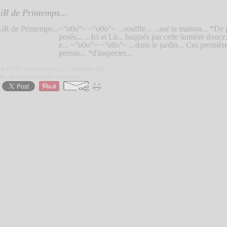
R de Printemps...
~°o0o°~ ~°o0o°~ ...souffle... ...sur la maison... *De 
posés... ...Ici et Là... baignés par cette lumière douce.
e... ~°o0o°~ ~°o0o°~ ...dans le jardin... Ces première
permis... *d'inspecter...
 à 17:03 -
Commentaires [
…
]
- Permalien [
#
]
din
,
photos d'interieurs
,
creations