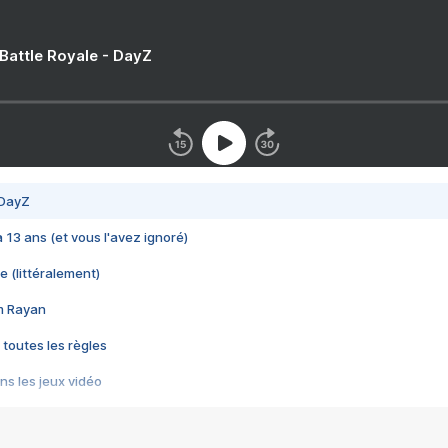
 Battle Royale - DayZ
 DayZ
 a 13 ans (et vous l'avez ignoré)
e (littéralement)
im Rayan
 toutes les règles
s les jeux vidéo
us choquant de Rockstar ? - Le scandale BULLY