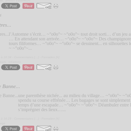
din
,
photos d'intérieurs
4
res...
l’Automne s’écrit… ~°o0o°~ ~°o0o°~ tout droit sorti… d’un jeu a
… En attendant son arrivée… ~°o0o°~ ~°o0o°~ Des champignons.
tours filiformes… ~°o0o°~ ~°o0o°~ se dessinent... en silhouettes
~ ~°o0o°~...
 à 16:34 -
Commentaires [
…
]
- Permalien [
#
]
ieurs
,
créations
 Banne...
une parenthèse nichée... au milieu du village… ~°o0o°~ ~°o0
spendu sa course effrénée… Les bagages se sont simplement 
temps d’une escapade… ~°o0o°~ ~°o0o°~ Déambuler entre le
s’imprégner des lieux…...
 à 16:29 -
Commentaires [
…
]
- Permalien [
#
]
yage