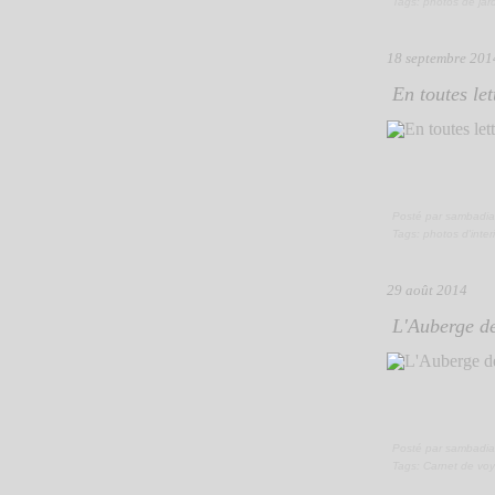
Tags:
photos de jar
18 septembre 201
En toutes lett
Posté par sambadia
Tags:
photos d'inter
29 août 2014
L'Auberge de
Posté par sambadia
Tags:
Carnet de vo