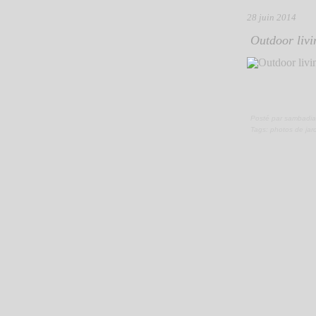
28 juin 2014
Outdoor livi
Posté par sambadia
Tags:
photos de jar