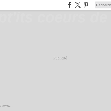
Publicité
rown...