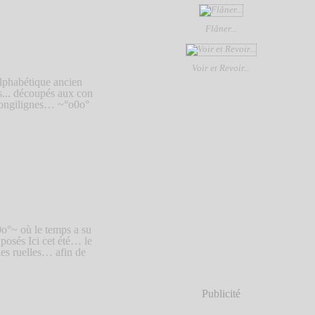
Flâner...
Voir et Revoir...
lphabétique ancien
.. découpés aux con
 longilignes… ~°o0o°
o°~ où le temps a su
posés Ici cet été… le
s ruelles… afin de
Publicité