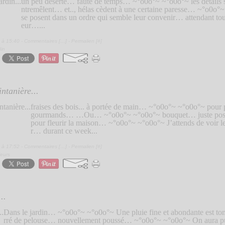
un peu déserté… faute de temps… ~°o0o°~ ~°o0o°~ les détails
ntremêlent… et.., hélas cèdent à une certaine paresse… ~°o0o°
se posent dans un ordre qui semble leur convenir… attendant tour
eur…...
 à 15:40 -
Commentaires [
…
]
- Permalien [
#
]
din
intanière...
fraises des bois... à portée de main… ~°o0o°~ ~°o0o°~ pour pe
gourmands… …Ou… ~°o0o°~ ~°o0o°~ bouquet… juste pos
pour fleurir la maison… ~°o0o°~ ~°o0o°~ J’attends de voir le 
r… durant ce week...
 à 17:52 -
Commentaires [
…
]
- Permalien [
#
]
ieurs
..
Dans le jardin… ~°o0o°~ ~°o0o°~ Une pluie fine et abondante est to
rré de pelouse… nouvellement poussé… ~°o0o°~ ~°o0o°~ On aura pu 