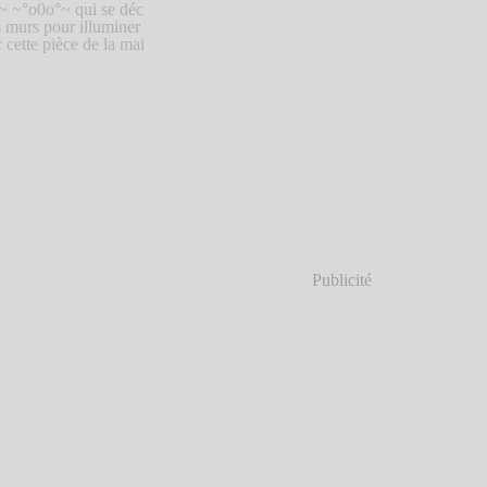
~ ~°o0o°~ qui se déc
s murs pour illuminer
ette pièce de la mai
Publicité