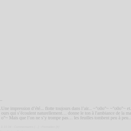
..
Une impression d’été... flotte toujours dans l’air... ~°o0o°~ ~°o0o°~ et.
ours qui s’écoulent naturellement… donne le ton à l'ambiance de la m
o°~ Mais que l’on ne s’y trompe pas… les feuilles tombent peu à peu...
 à 15:34 -
Commentaires [
…
]
- Permalien [
#
]