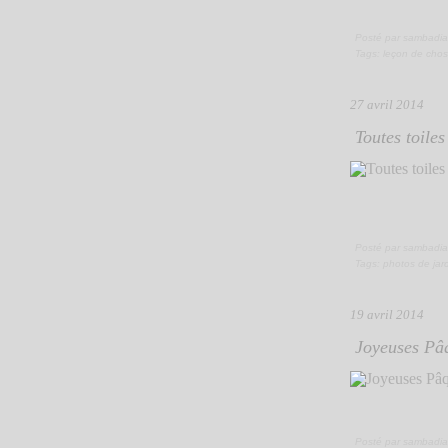
Posté par sambadia
Tags:
leçon de cho
27 avril 2014
Toutes toiles
Posté par sambadia
Tags:
photos de jar
19 avril 2014
Joyeuses Pâq
Posté par sambadia