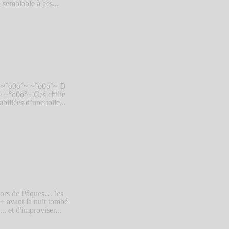
semblable à ces...
… ~°o0o°~ ~°o0o°~ D
~ ~°o0o°~ Ces chilie
llées d’une toile...
cors de Pâques… les
~ avant la nuit tombé
.. et d'improviser...