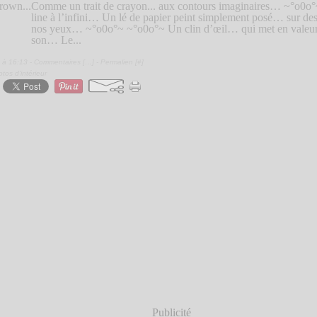
Comme un trait de crayon... aux contours imaginaires… ~°o0o°
line à l’infini… Un lé de papier peint simplement posé… sur de
nos yeux… ~°o0o°~ ~°o0o°~ Un clin d’œil… qui met en valeur c
son… Le...
 à 16:13 -
Commentaires [
…
]
- Permalien [
#
]
tos d’intérieur
Publicité