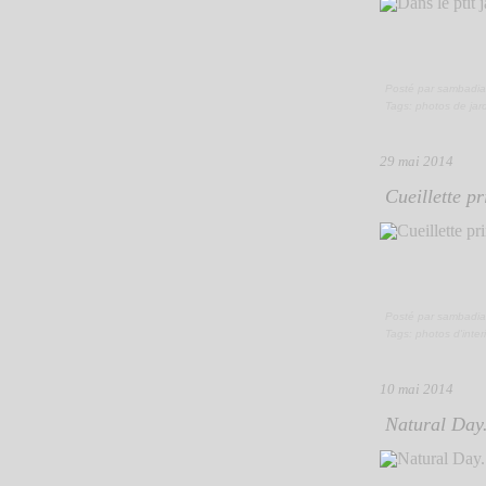
Posté par sambadia
Tags:
photos de jar
29 mai 2014
Cueillette pr
Posté par sambadia
Tags:
photos d'inter
10 mai 2014
Natural Day.