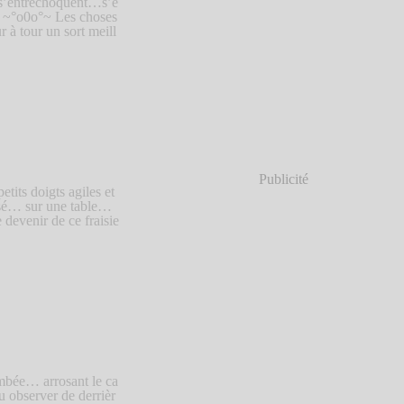
 s’entrechoquent…s’e
~ ~°o0o°~ Les choses
 à tour un sort meill
Publicité
tits doigts agiles et
é… sur une table…
devenir de ce fraisie
mbée… arrosant le ca
observer de derrièr