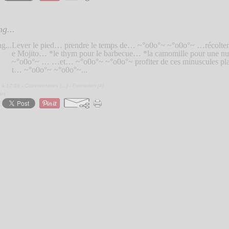
ng...
Lever le pied… prendre le temps de… ~°o0o°~ ~°o0o°~ …récolter
e Mojito… *le thym pour le barbecue… *la camomille pour une n
~°o0o°~ … …et… ~°o0o°~ ~°o0o°~ profiter de ces minuscules pl
t… ~°o0o°~ ~°o0o°~...
 à 17:08 -
Commentaires [
…
]
- Permalien [
#
]
din