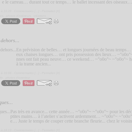
e le carreau… durant tout ce temps… le ballet incessant des oiseaux… 
 à 16:28 -
Commentaires [
…
]
- Permalien [
#
]
ses
,
photos d'intérieurs
,
créations
 dehors...
En prévision de belles… et longues journées de beau temps
eux chaises longues… ont pris possession des lieux… ~°o0o°
nnes ont fait peau neuve… ce weekend… ~°o0o°~ ~°o0o°~ habi
à la trame ancien...
 à 16:06 -
Commentaires [
…
]
- Permalien [
#
]
din
,
photos d'exterieur
ues...
Pas très en avance... cette année… ~°o0o°~ ~°o0o°~ pour les dé
ptites mains… à l’atelier s’activent ardemment… ~°o0o°~ ~°o0o°
e… Juste le temps de couper cette branche fleurie... chez le voisin.
 à 18:13 -
Commentaires [
…
]
- Permalien [
#
]