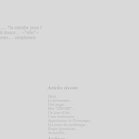
…. *la menthe pour l
uit douce… ~°o0o°~
aisirs… simplemen
Articles récents
Déjà...
Le printemps...
Une page...
Mes "FAVORI"...
Un jour d'été...
Cour intérieure...
Apprivoiser le Printemps...
Les joies du jardinage...
Etape lyonnaise...
Accueillir...
Archives