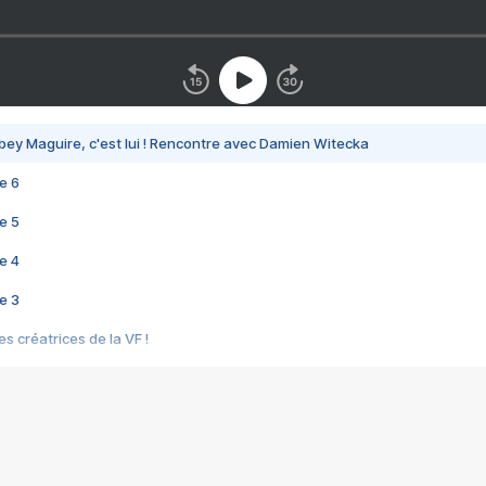
bey Maguire, c'est lui ! Rencontre avec Damien Witecka
e 6
e 5
e 4
e 3
s créatrices de la VF !
e 2
e 1
e Mektoub My Love arrive enfin ! Rencontre avec Shaïn Boumedine et Sal