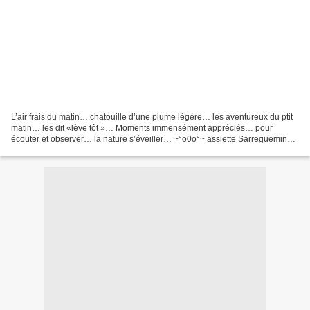
L’air frais du matin… chatouille d’une plume légère… les aventureux du ptit
matin… les dit «lève tôt »… Moments immensément appréciés… pour
écouter et observer… la nature s’éveiller… ~°o0o°~ assiette Sarreguemines
modéle Favori. ~°o0o°~ Des oiseaux dans...