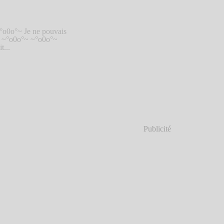
o0o°~ Je ne pouvais
… ~°o0o°~ ~°o0o°~
t...
Publicité