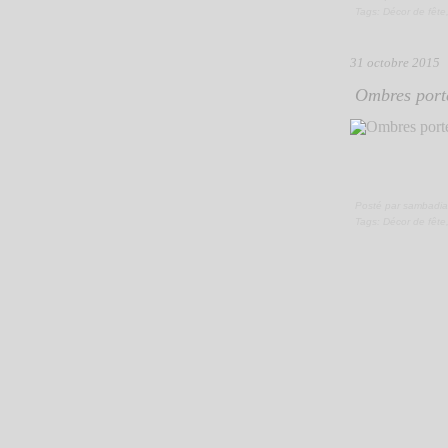
Tags:
Décor de fête
31 octobre 2015
Ombres porté
Posté par sambadia
Tags:
Décor de fête