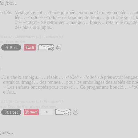
a fête...
Vestige vivant… d’une journée tendrement mouvementée… aut
lée… ~°o0o°~ ~°o0o°~ ce bouquet de fleur… qui trône sur la 
o°~ ~°o0o°~ Se retrouver... manger… boire… refaire le mon
des plaisirs simple...
 à 18:07 -
Commentaires [
…
]
- Permalien [
#
]
din
,
Décor de fête
4
..
Un choix ambigu... …résolu… ~°o0o°~ ~°o0o°~ Après avoir longue
ortrait ou image… des rennes… pour les emballages des sablés de 
~ Les enfants ont optés pour ceux-ci… Ce programme bouclé… ~°o
e l’air...
 à 16:59 -
Commentaires [
…
]
- Permalien [
#
]
ieur
,
Décor de fête
,
photos d'intérieurs
Save
0
ues...