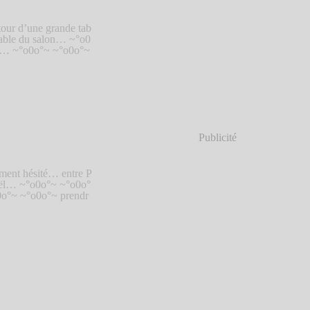
our d’une grande tab
table du salon… ~°o0
de… ~°o0o°~ ~°o0o°~
Publicité
ment hésité… entre P
noël… ~°o0o°~ ~°o0o°
0o°~ ~°o0o°~ prendr