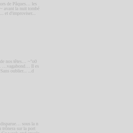
cors de Pâques… les
~ avant la nuit tombé
.. et d'improviser...
 de nos têtes… ~°o0
t… …vagabond… Il es
ans oublier... ...d
disparue… sous la n
trônera sur la port