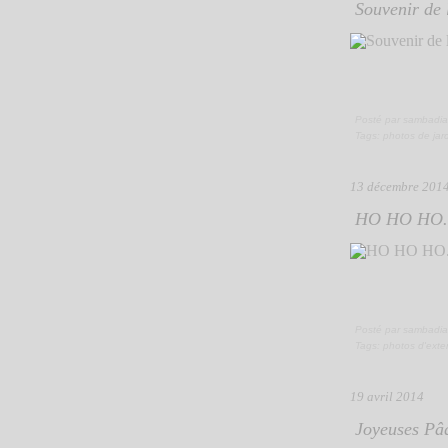
Souvenir de l
Posté par sambadia
Tags:
photos de jar
13 décembre 201
HO HO HO.
Posté par sambadia
Tags:
photos d'exter
19 avril 2014
Joyeuses Pâq