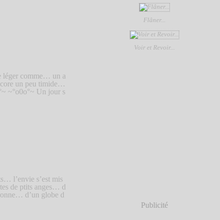
Flâner...
Voir et Revoir...
e léger comme… un a
ncore un peu timide…
o°~ ~°o0o°~ Un jour s
ts… l’envie s’est mis
tes de ptits anges… d
ouronne… d’un globe d
Publicité