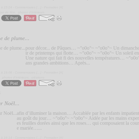
 à 15:24 -
Commentaires [
…
]
- Permalien [
#
]
cor de fête
,
photos d'intérieurs
e de plume...
pour décor... de Pâques… ~°o0o°~ ~°o0o°~ Un dimanch
ir de printemps qui flotte… ~°o0o°~ ~°o0o°~ Un soleil e
Une nature qui fait fi des nouvelles températures… ~°o0
ans grandes ambitions… Après...
 à 16:08 -
Commentaires [
…
]
- Permalien [
#
]
,
photos d'intérieurs
,
créations
5
r Noël...
afin d’illuminer la maison… Accablée par les enfants impatien
au goût du jour… ~°o0o°~ ~°o0o°~ Aidée par les mains exper
es feuilles dorées ainsi que les roses… qui composaient la c
e mariée…...
 à 16:14 -
Commentaires [
…
]
- Permalien [
#
]