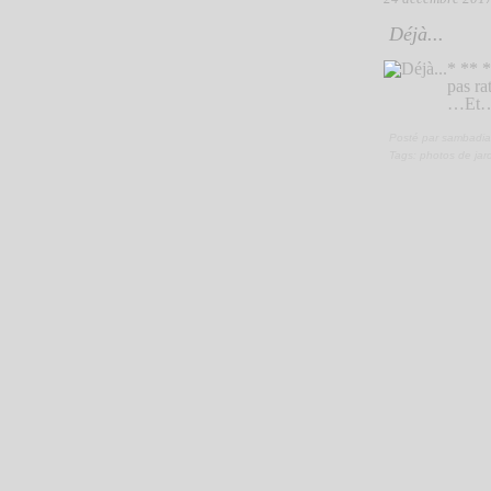
Déjà...
* ** 
pas r
…Et… v
Posté par sambadia
Tags:
photos de jar