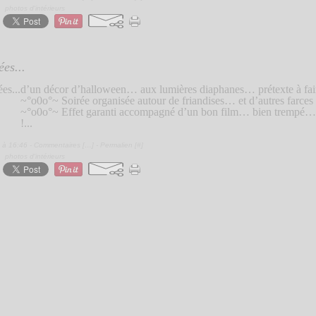
,
photos d'intérieurs
es...
d’un décor d’halloween… aux lumières diaphanes… prétexte à fai
~°o0o°~ Soirée organisée autour de friandises… et d’autres farce
~°o0o°~ Effet garanti accompagné d’un bon film… bien trempé… à
!...
 à 16:46 -
Commentaires [
…
]
- Permalien [
#
]
,
photos d'intérieurs