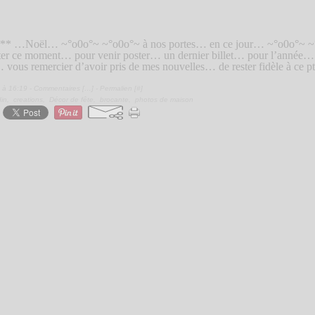
*** …Noël… ~°o0o°~ ~°o0o°~ à nos portes… en ce jour… ~°o0o°~ ~°
ater ce moment… pour venir poster… un dernier billet… pour l’année
ous remercier d’avoir pris de mes nouvelles… de rester fidèle à ce pti
 à 16:19 -
Commentaires [
…
]
- Permalien [
#
]
din
,
creations
,
Décor de fête
,
brocante
,
photos de maison