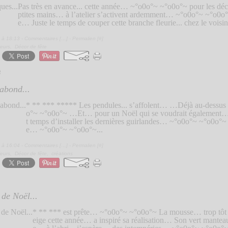
Pas très en avance... cette année… ~°o0o°~ ~°o0o°~ pour les dé
ptites mains… à l’atelier s’activent ardemment… ~°o0o°~ ~°o0o°
e… Juste le temps de couper cette branche fleurie... chez le voisin.
 à 18:13 -
Commentaires [
…
]
- Permalien [
#
]
ieurs
,
Décor de fête
3
abond...
* ** *** ***** Les pendules... s’affolent… …Déjà au-dessus
o°~ ~°o0o°~ …Et… pour un Noël qui se voudrait égalemen
t temps d’installer les dernières guirlandes… ~°o0o°~ ~°o0o°~ S
e… ~°o0o°~ ~°o0o°~...
 à 16:04 -
Commentaires [
…
]
- Permalien [
#
]
ieurs
,
Décor de fête
,
créations
de Noël...
* ** *** est prête… ~°o0o°~ ~°o0o°~ La mousse… trop tôt 
eige cette année… a inspiré sa réalisation… Son vert manteau 