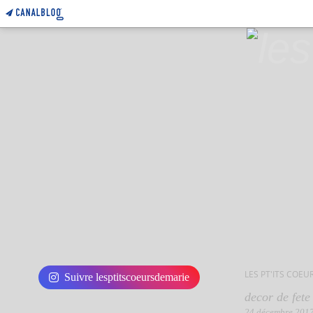
LES PT'ITS COEU
Suivre lesptitscoeursdemarie
decor de fete
24 décembre 201