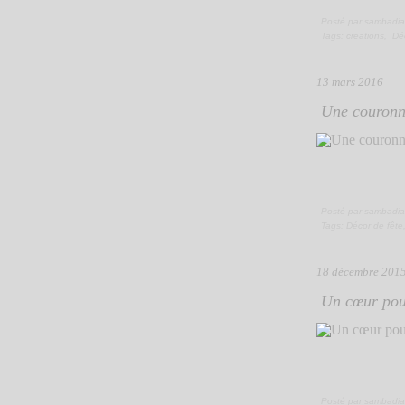
Posté par sambadia
Tags:
creations
,
Dé
13 mars 2016
Une couronn
Posté par sambadia
Tags:
Décor de fête
18 décembre 201
Un cœur pou
Posté par sambadia