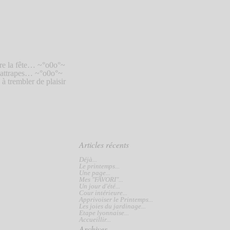
re la fête… ~°o0o°~
s attrapes… ~°o0o°~
 trembler de plaisir
Articles récents
Déjà...
Le printemps...
Une page...
Mes "FAVORI"...
Un jour d'été...
Cour intérieure...
Apprivoiser le Printemps...
Les joies du jardinage...
Etape lyonnaise...
Accueillir...
Archives