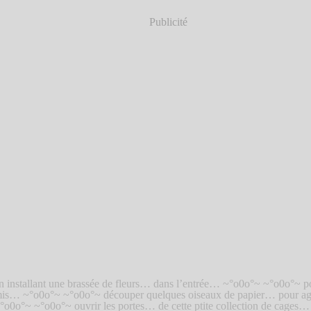
Publicité
n installant une brassée de fleurs… dans l’entrée… ~°o0o°~ ~°o0o°~ p
is… ~°o0o°~ ~°o0o°~ découper quelques oiseaux de papier… pour ag
°o0o°~ ~°o0o°~ ouvrir les portes… de cette ptite collection de cages…