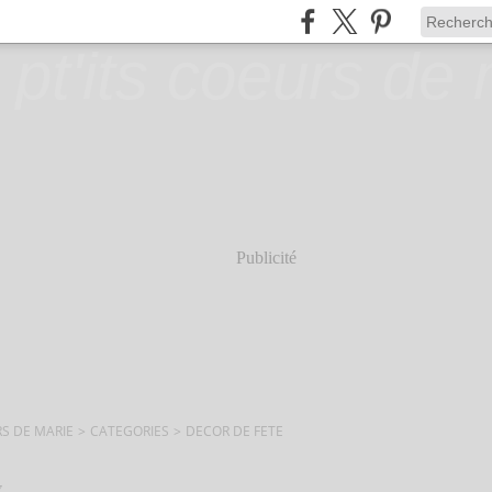
Publicité
RS DE MARIE
>
CATEGORIES
>
DECOR DE FETE
7