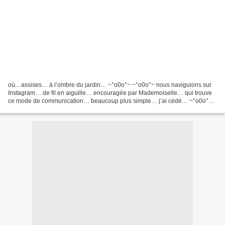
où... assises… à l’ombre du jardin… ~°o0o°~ ~°o0o°~ nous naviguions sur
Instagram… de fil en aiguille… encouragée par Mademoiselle… qui trouve
ce mode de communication… beaucoup plus simple… j’ai cédé… ~°o0o°~
~°o0o°~ Je n’abandonne pas ce ptit univers…...