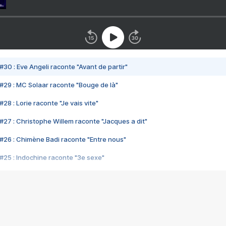
#30 : Eve Angeli raconte "Avant de partir"
#29 : MC Solaar raconte "Bouge de là"
28 : Lorie raconte "Je vais vite"
#27 : Christophe Willem raconte "Jacques a dit"
#26 : Chimène Badi raconte "Entre nous"
#25 : Indochine raconte "3e sexe"
#24 : Zaho raconte "C'est chelou"
#23 : Patrick Bruel raconte "Au café des délices"
#22 : Kyo raconte "Le chemin"