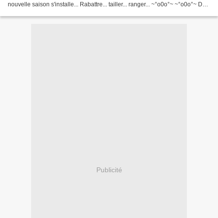
nouvelle saison s'installe... Rabattre... tailler... ranger... ~°o0o°~ ~°o0o°~ Des
cailloux ont trouvés refuge......
Publicité