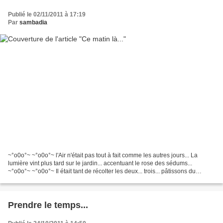
Publié le 02/11/2011 à 17:19
Par
sambadia
~°o0o°~ ~°o0o°~ l'Air n'était pas tout à fait comme les autres jours... La
lumière vint plus tard sur le jardin... accentuant le rose des sédums...
~°o0o°~ ~°o0o°~ Il était tant de récolter les deux... trois... pâtissons du
jardin... Et cacher les quelques...
Prendre le temps...