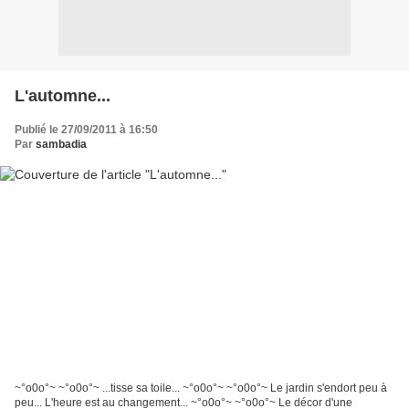
L'automne...
Publié le 27/09/2011 à 16:50
Par
sambadia
~°o0o°~ ~°o0o°~ ...tisse sa toile... ~°o0o°~ ~°o0o°~ Le jardin s'endort peu à
peu... L'heure est au changement... ~°o0o°~ ~°o0o°~ Le décor d'une