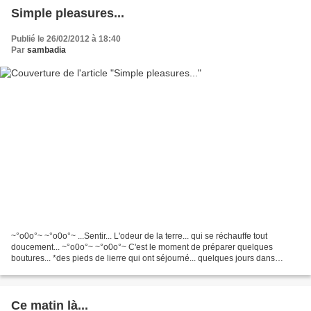
Simple pleasures...
Publié le 26/02/2012 à 18:40
Par
sambadia
~°o0o°~ ~°o0o°~ ...Sentir... L'odeur de la terre... qui se réchauffe tout
doucement... ~°o0o°~ ~°o0o°~ C'est le moment de préparer quelques
boutures... *des pieds de lierre qui ont séjourné... quelques jours dans
l'eau... ~°o0o°~ ~°o0o°~ *les graines...
Ce matin là...