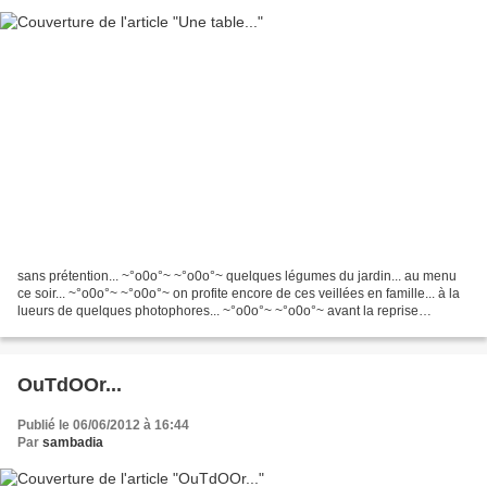
sans prétention... ~°o0o°~ ~°o0o°~ quelques légumes du jardin... au menu
ce soir... ~°o0o°~ ~°o0o°~ on profite encore de ces veillées en famille... à la
lueurs de quelques photophores... ~°o0o°~ ~°o0o°~ avant la reprise
scolaire... Je vous souhaite......
OuTdOOr...
Publié le 06/06/2012 à 16:44
Par
sambadia