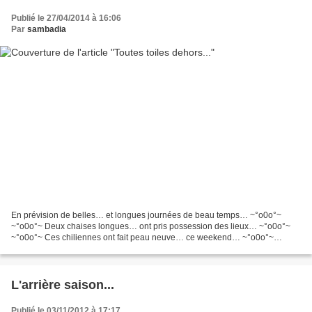
Publié le 27/04/2014 à 16:06
Par
sambadia
En prévision de belles… et longues journées de beau temps… ~°o0o°~
~°o0o°~ Deux chaises longues… ont pris possession des lieux… ~°o0o°~
~°o0o°~ Ces chiliennes ont fait peau neuve… ce weekend… ~°o0o°~
~°o0o°~ habillées d’une toile... à la trame ancien...
L'arrière saison...
Publié le 03/11/2012 à 17:17