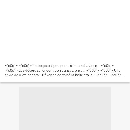
~°o0o°~ ~°o0o°~ Le temps est presque... à la nonchalance... ~°o0o°~
~°o0o°~ Les décors se fondent... en transparence... ~°o0o°~ ~°o0o°~ Une
envie de vivre dehors... Rêver de dormir à la belle étoile... ~°o0o°~ ~°o0o°~
les lampions sont en place... le...