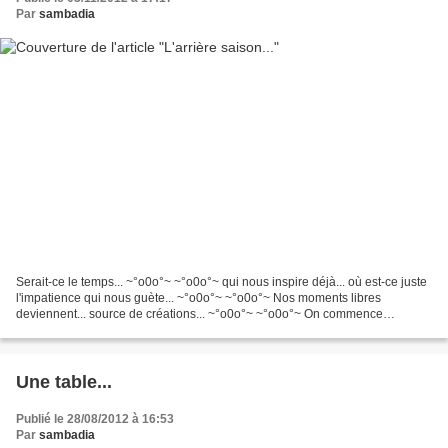
Par
sambadia
Serait-ce le temps... ~°o0o°~ ~°o0o°~ qui nous inspire déjà... où est-ce juste
l'impatience qui nous guète... ~°o0o°~ ~°o0o°~ Nos moments libres
deviennent... source de créations... ~°o0o°~ ~°o0o°~ On commence
doucement... à fureter dans les moindres...
Une table...
Publié le 28/08/2012 à 16:53
Par
sambadia