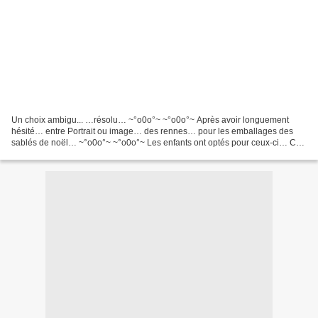
Un choix ambigu... …résolu… ~°o0o°~ ~°o0o°~ Après avoir longuement
hésité… entre Portrait ou image… des rennes… pour les emballages des
sablés de noël… ~°o0o°~ ~°o0o°~ Les enfants ont optés pour ceux-ci… Ce
programme bouclé… ~°o0o°~ ~°o0o°~ prendre l’air...