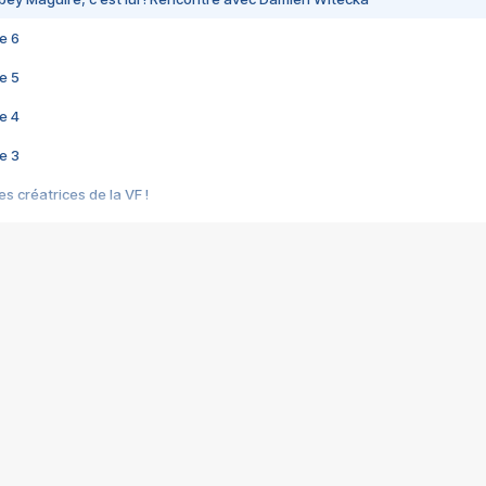
e 6
e 5
e 4
e 3
s créatrices de la VF !
e 2
e 1
e Mektoub My Love arrive enfin ! Rencontre avec Shaïn Boumedine et Sal
i : après Toni en famille
elle réalise le bouleversant Dites lui que je l'aime
ais ! Rencontre autour de Vie privée de Rebecca Zlotowski
 de Marguerite, Grave... Rencontre avec Ella Rumpf