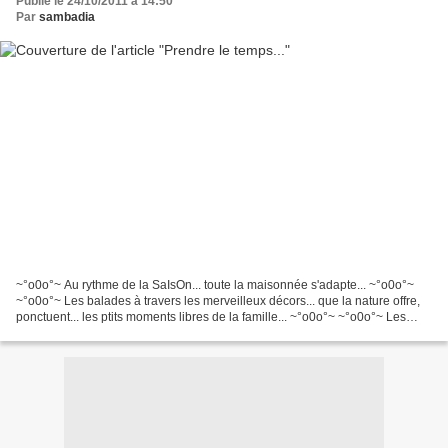
Publié le 24/10/2011 à 14:50
Par
sambadia
~°o0o°~ Au rythme de la SaIsOn... toute la maisonnée s'adapte... ~°o0o°~
~°o0o°~ Les balades à travers les merveilleux décors... que la nature offre,
ponctuent... les ptits moments libres de la famille... ~°o0o°~ ~°o0o°~ Les
vacances des enfants... sont...