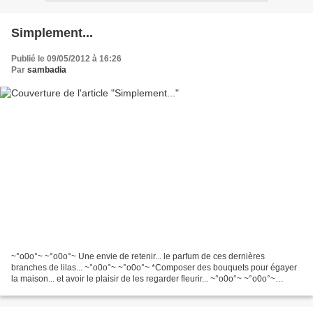
Simplement...
Publié le 09/05/2012 à 16:26
Par
sambadia
~°o0o°~ ~°o0o°~ Une envie de retenir... le parfum de ces dernières
branches de lilas... ~°o0o°~ ~°o0o°~ *Composer des bouquets pour égayer
la maison... et avoir le plaisir de les regarder fleurir... ~°o0o°~ ~°o0o°~
*Suivre le rythme de cette Saison......