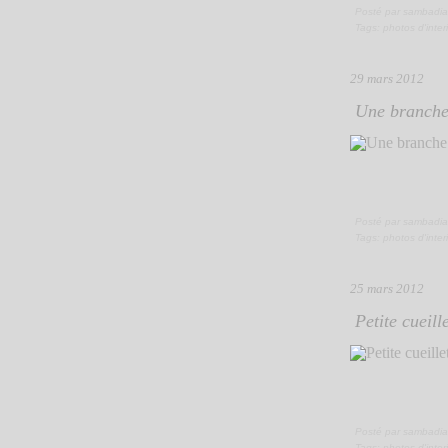
Posté par sambadia
Tags:
photos d'inter
29 mars 2012
Une branche 
Posté par sambadia
Tags:
photos d'inter
25 mars 2012
Petite cueill
Posté par sambadia
Tags:
photos d'inter