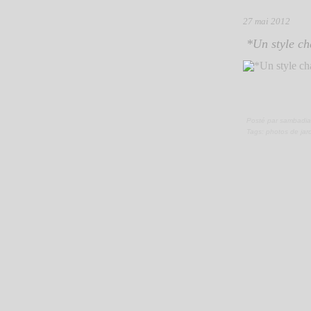
27 mai 2012
*Un style ch
Posté par sambadia
Tags:
photos de jar