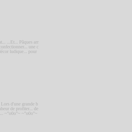
... ...Et... Pâques arr
onfectionner... une c
écor ludique... pour
Lors d'une grande b
heur de profiter... de
il... ~°o0o°~ ~°o0o°~