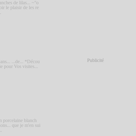
nches de lilas... ~°o
 le plaisir de les re
.
Publicité
ns... ...de... *Décou
e pour Vos visites...
n porcelaine blanch
ons... que je m'en sui
..