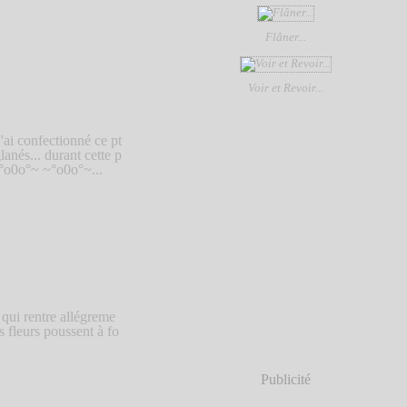
Flâner...
Voir et Revoir...
j'ai confectionné ce pt
anés... durant cette p
 ~°o0o°~ ~°o0o°~...
 qui rentre allégreme
s fleurs poussent à fo
.
Publicité