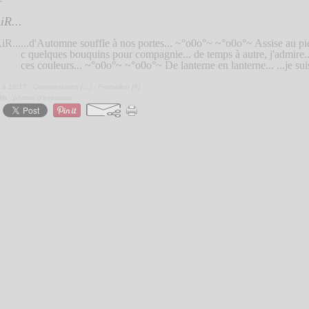
R...
...d'Automne souffle à nos portes... ~°o0o°~ ~°o0o°~ Assise au pied
c quelques bouquins pour compagnie... de temps à autre, j'admire...
ces couleurs... ~°o0o°~ ~°o0o°~ De lanterne en lanterne... ...je suis 
 à 16:17 -
Commentaires [
…
]
- Permalien [
#
]
din
,
photos d'interieurs