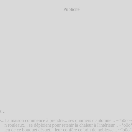
Publicité
...
La maison commence à prendre... ses quartiers d'automne... ~°o0o°~
n rouleaux... se déploient pour retenir la chaleur à l'intérieur... ~°o0
ien de ce bouquet désuet... leur confère ce brin de noblesse... ~°o0o°