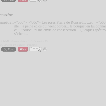
ampêtre...
~°o0o°~ ~°o0o°~ Les roses Pierre de Ronsard... ...et... ~°o
ille... a peine éclos qui vient border... le bouquet en lui donna
o°~ ~°o0o°~ *Une envie de conservation... Quelques spécimens.
sèchent...
 à 14:41 -
Commentaires [
…
]
- Permalien [
#
]
din
,
photos d'interieurs
,
creations