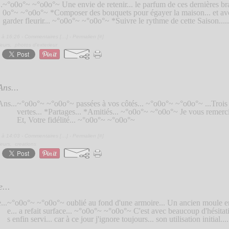
~°o0o°~ ~°o0o°~ Une envie de retenir... le parfum de ces dernières bra
0o°~ ~°o0o°~ *Composer des bouquets pour égayer la maison... et avoir
garder fleurir... ~°o0o°~ ~°o0o°~ *Suivre le rythme de cette Saison.....
 à 16:26 -
Commentaires [
…
]
- Permalien [
#
]
ieurs
,
photos d'exterieur
Ans...
~°o0o°~ ~°o0o°~ passées à vos côtés... ~°o0o°~ ~°o0o°~ ...Trois a
vertes... *Partages... *Amitiés... ~°o0o°~ ~°o0o°~ Je vous remerci
Et, Votre fidélité... ~°o0o°~ ~°o0o°~
 à 14:03 -
Commentaires [
…
]
- Permalien [
#
]
ieurs
,
creations
e...
~°o0o°~ ~°o0o°~ oublié au fond d'une armoire... Un ancien moule e
e... a refait surface... ~°o0o°~ ~°o0o°~ C'est avec beaucoup d'hésitati
s enfin servi... car à ce jour j'ignore toujours... son utilisation initial....