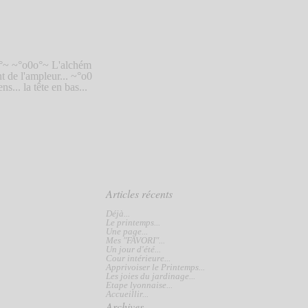
0o°~ ~°o0o°~ L'alchém
nt de l'ampleur... ~°o0
.. la tête en bas...
Articles récents
Déjà...
Le printemps...
Une page...
Mes "FAVORI"...
Un jour d'été...
Cour intérieure...
Apprivoiser le Printemps...
Les joies du jardinage...
Etape lyonnaise...
Accueillir...
Archives