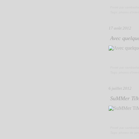
Posté par sambadia
Tags:
photos d'inter
17 août 2012
Avec quelque
Posté par sambadia
Tags:
photos d'inter
6 juillet 2012
SuMMer TiM
Posté par sambadia
Tags:
photos de jar