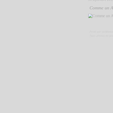
Comme un Ai
Posté par sambadia
Tags:
photos de jar