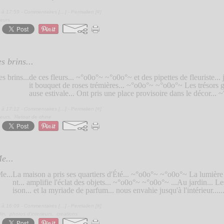
 à 17:59 -
Commentaires [
…
]
- Permalien [
#
]
ieurs
s brins...
de ces fleurs... ~°o0o°~ ~°o0o°~ et des pipettes de fleuriste... 
it bouquet de roses trémières... ~°o0o°~ ~°o0o°~ Les trésors gl
ause estivale... Ont pris une place provisoire dans le décor...
 à 17:12 -
Commentaires [
…
]
- Permalien [
#
]
ieurs
,
Retour de chine
e...
La maison a pris ses quartiers d'Été... ~°o0o°~ ~°o0o°~ La lumière
nt... amplifie l'éclat des objets... ~°o0o°~ ~°o0o°~ ...Au jardin... Le
ison... et la myriade de parfum... nous envahie jusqu'à l'intérieur.....
 à 16:09 -
Commentaires [
…
]
- Permalien [
#
]
din
,
photos d'interieurs
,
creations