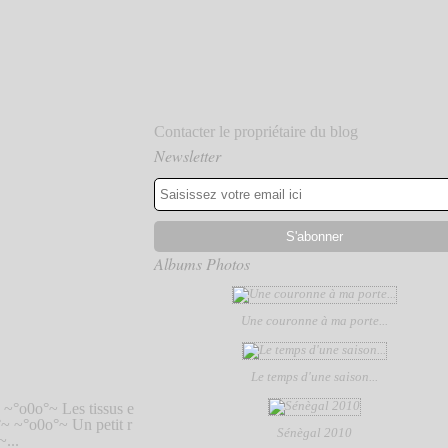
Contacter le propriétaire du blog
Newsletter
Albums Photos
Une couronne à ma porte...
Le temps d'une saison...
 ~°o0o°~ Les tissus e
o°~ ~°o0o°~ Un petit r
Sénègal 2010
~...