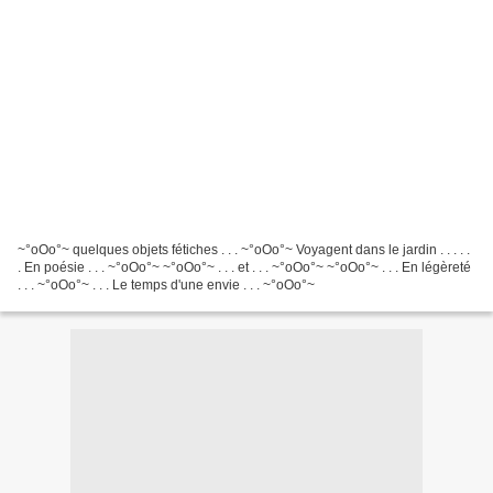
~°oOo°~ quelques objets fétiches . . . ~°oOo°~ Voyagent dans le jardin . . . . .
. En poésie . . . ~°oOo°~ ~°oOo°~ . . . et . . . ~°oOo°~ ~°oOo°~ . . . En légèreté
. . . ~°oOo°~ . . . Le temps d'une envie . . . ~°oOo°~