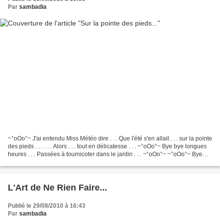
Par
sambadia
~°oOo°~ J'ai entendu Miss Météo dire . . . Que l'été s'en allait . . . sur la pointe
des pieds . . . . . . Alors . . . tout en délicatesse . . . ~°oOo°~ Bye bye longues
heures . . . Passées à tournicoter dans le jardin . . . ~°oOo°~ ~°oOo°~ Bye
bye instants...
L'Art de Ne Rien Faire...
Publié le 29/08/2010 à 16:43
Par
sambadia