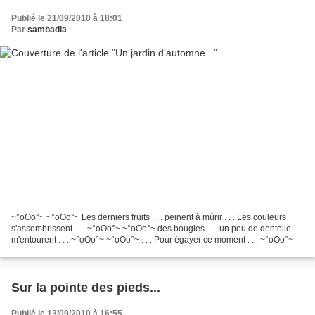
Publié le 21/09/2010 à 18:01
Par
sambadia
~°oOo°~ ~°oOo°~ Les derniers fruits . . . peinent à mûrir . . . Les couleurs
s'assombrissent . . . ~°oOo°~ ~°oOo°~ des bougies . . . un peu de dentelle . . .
m'entourent . . . ~°oOo°~ ~°oOo°~ . . . Pour égayer ce moment . . . ~°oOo°~
Sur la pointe des pieds...
Publié le 13/09/2010 à 16:55