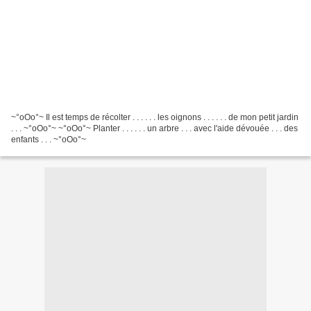
~°oOo°~ Il est temps de récolter . . . . . . les oignons . . . . . . de mon petit jardin
. . . ~°oOo°~ ~°oOo°~ Planter . . . . . . un arbre . . . avec l'aide dévouée . . . des
enfants . . . ~°oOo°~