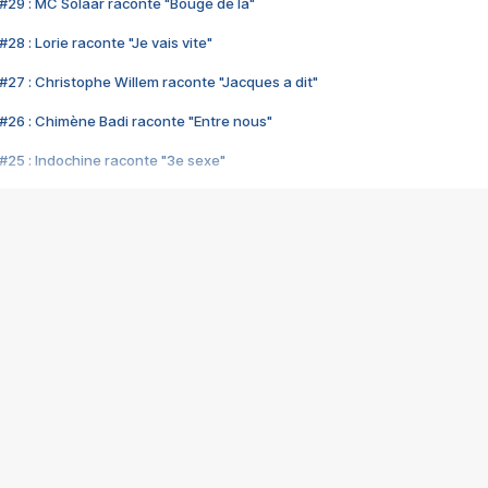
#29 : MC Solaar raconte "Bouge de là"
28 : Lorie raconte "Je vais vite"
#27 : Christophe Willem raconte "Jacques a dit"
#26 : Chimène Badi raconte "Entre nous"
#25 : Indochine raconte "3e sexe"
#24 : Zaho raconte "C'est chelou"
#23 : Patrick Bruel raconte "Au café des délices"
#22 : Kyo raconte "Le chemin"
#21 : Nolwenn Leroy raconte "Cassé"
#20 : Patrick Hernandez raconte "Born to be alive"
#19 : Lorie raconte "Près de moi"
#18 : Michael Jones raconte "A nos actes manqués" (avec Jean-Jacque
#17 : Khaled raconte "Aïcha"