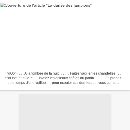
~°oOo°~ . . . A la tombée de la nuit . . . . . . Faites vaciller les chandelles . . .
~°oOo°~ ~°oOo°~ . . . Invitez les oiseaux fidèles du jardin . . . . . . Et, prenez . .
. . . . le temps d'une veillée . . . pour écouter ces derniers . . . vous conter...