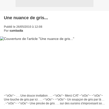
Une nuance de gris...
Publié le 26/05/2010 à 12:08
Par
sambadia
~°oOo°~ . . . Une douce invitation . . . ~°oOo°~ Merci CAT ~°oOo°~ ~°oOo°~
Une touche de gris par ici . . . ~°oOo°~ ~°oOo°~ Un soupçon de gris par là . .
. ~°oOo°~ ~°oOo°~ Une pincée de gris . . . sur des oursins s'improvisant soli
flore . . . ~°oOo°~...