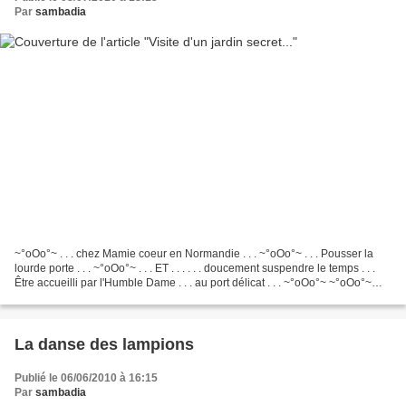
Par
sambadia
~°oOo°~ . . . chez Mamie coeur en Normandie . . . ~°oOo°~ . . . Pousser la
lourde porte . . . ~°oOo°~ . . . ET . . . . . . doucement suspendre le temps . . .
Être accueilli par l'Humble Dame . . . au port délicat . . . ~°oOo°~ ~°oOo°~
Voir l'hémérocalle...
La danse des lampions
Publié le 06/06/2010 à 16:15
Par
sambadia