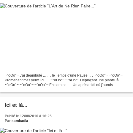
~°oOo°~ J'ai déambulé ... . . . le Temps d'une Pause . . . ~°oOo°~ ~°oOo°~
Promenant mes yeux i ci . . . ~°oOo°~ ~°oOo°~ Déplaçant une plante là . . .
~°oOo°~ ~°oOo°~ ~°oOo°~ En somme . . . Un après midi où j'aurais
simplement cultivé . . . ~°oOo°~ ~°oOo°~...
Ici et là...
Publié le 12/08/2010 à 16:25
Par
sambadia