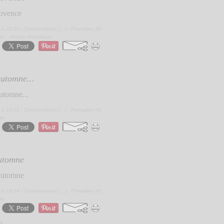
 à 23:10 -
Commentaires [
…
]
- Permalien [
#
]
din
,
photos d'interieurs
utomne...
 à 19:01 -
Commentaires [
…
]
- Permalien [
#
]
din
utomne
 à 16:54 -
Commentaires [
…
]
- Permalien [
#
]
din