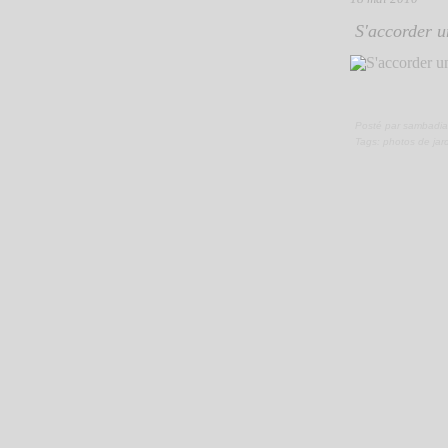
S'accorder un
Posté par sambadia
Tags:
photos de jar