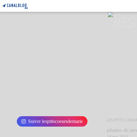
LES PT'ITS COEU
Suivre lesptitscoeursdemarie
photos de jar
18 mai 2010