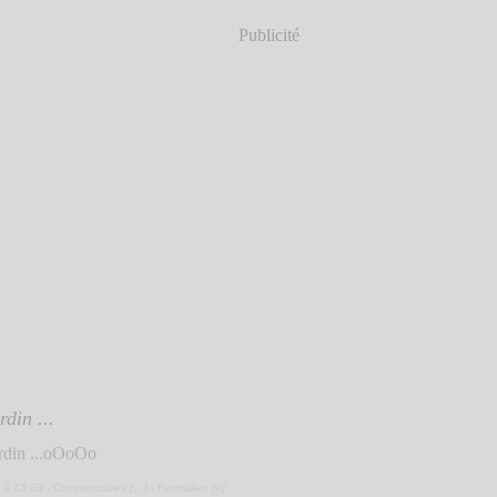
Publicité
din ...
oOoOo
 à 15:33 -
Commentaires [
…
]
- Permalien [
#
]