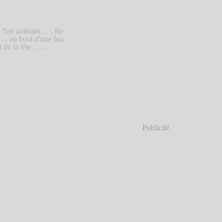
'air ambiant . . . Re
 . . au bout d'une bra
e la tête . . ....
Publicité