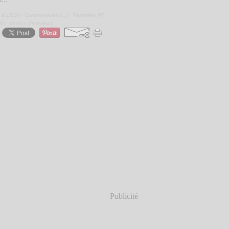
 à 13:24 -
Commentaires [
…
]
- Permalien [
#
]
din
,
photos d'interieurs
Publicité