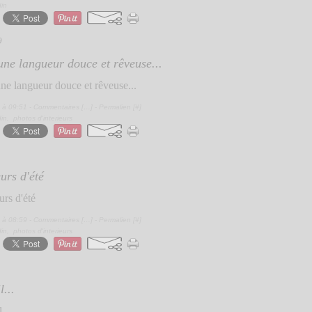
din
9
 une langueur douce et rêveuse...
 à 09:51 -
Commentaires [
…
]
- Permalien [
#
]
din
,
photos d'interieurs
urs d'été
 à 08:59 -
Commentaires [
…
]
- Permalien [
#
]
din
,
photos d'interieurs
l...