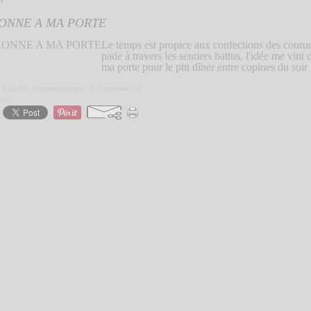
9
ONNE A MA PORTE
Le temps est propice aux confections des couro
pade à travers les sentiers battus, l'idée me vint
ma porte pour le ptit dîner entre copines du soi
 à 21:00 -
Commentaires [
…
]
- Permalien [
#
]
din