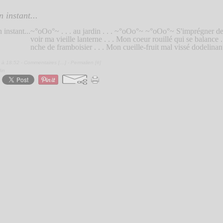
 instant...
~°oOo°~ . . . au jardin . . . ~°oOo°~ ~°oOo°~ S'imprégner de l
voir ma vieille lanterne . . . Mon coeur rouillé qui se balance .
nche de framboisier . . . Mon cueille-fruit mal vissé dodelinant d
 à 18:52 -
Commentaires [
…
]
- Permalien [
#
]
din