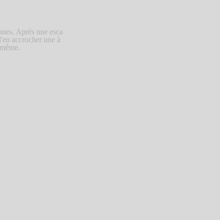
nnes. Après une esca
 d'en accrocher une à
r même.