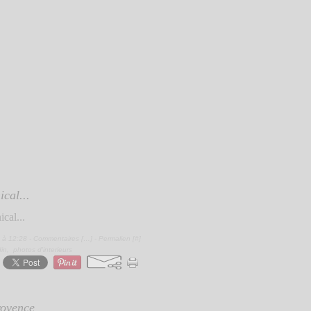
cal...
 à 12:28 -
Commentaires [
…
]
- Permalien [
#
]
din
,
photos d'interieurs
rovence