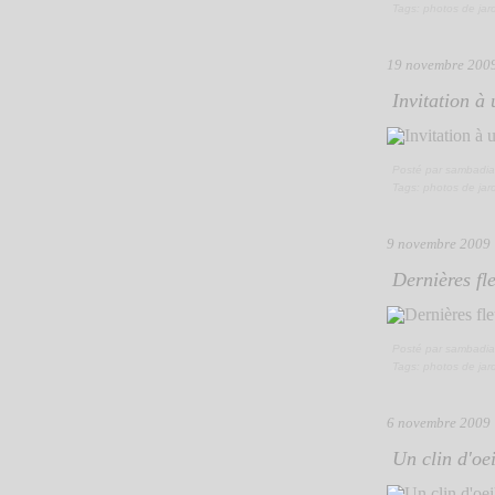
Tags:
photos de jar
19 novembre 200
Invitation à
Posté par sambadia
Tags:
photos de jar
9 novembre 2009
Dernières fle
Posté par sambadia
Tags:
photos de jar
6 novembre 2009
Un clin d'oei