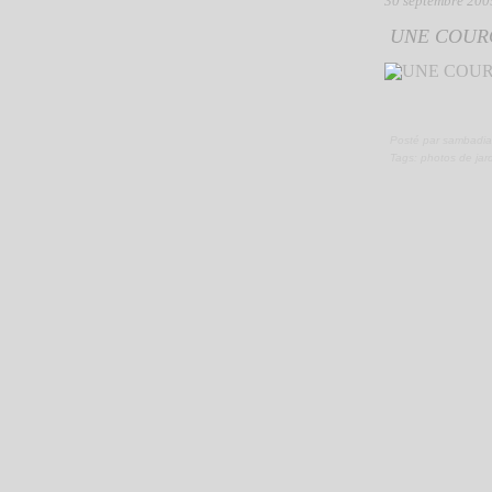
30 septembre 200
UNE COUR
Posté par sambadia
Tags:
photos de jar