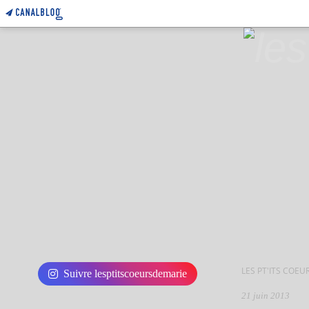
LES PT'ITS COEU
Suivre lesptitscoeursdemarie
21 juin 2013