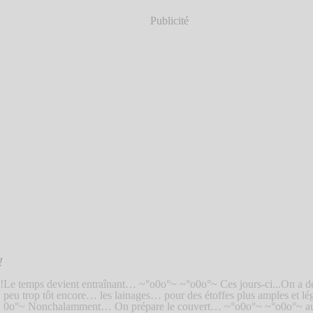
Publicité
!
Le temps devient entraînant… ~°o0o°~ ~°o0o°~ Ces jours-ci...On a dé
peu trop tôt encore… les lainages… pour des étoffes plus amples et 
0o°~ Nonchalamment… On prépare le couvert… ~°o0o°~ ~°o0o°~ aux a