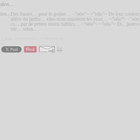
den...
Des fraises… pour le goûter… ~°o0o°~ ~°o0o°~ De leur couleur
allées du jardin… elles nous taquinent les yeux… ~°o0o°~ ~°o0o°
es… par de petites mains habiles… ~°o0o°~ ~°o0o°~ Et…justes 
nie… selon...
 à 16:00 -
Commentaires [
…
]
- Permalien [
#
]
din