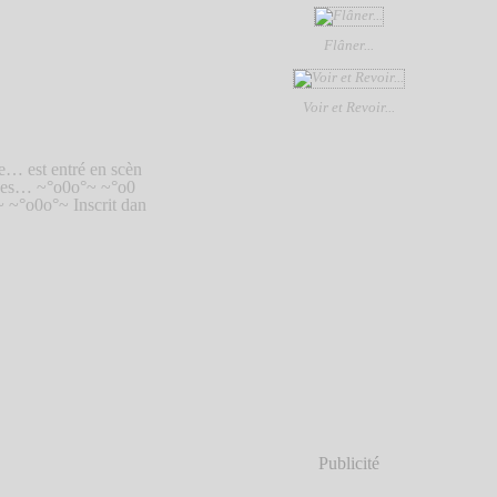
Flâner...
Voir et Revoir...
… est entré en scèn
rées… ~°o0o°~ ~°o0
~°o0o°~ Inscrit dan
Publicité