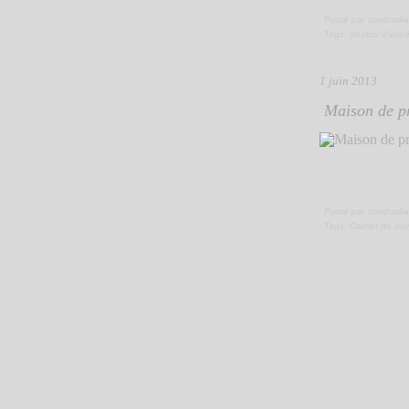
Posté par sambadia
Tags:
photos d'intér
1 juin 2013
Maison de pr
Posté par sambadia
Tags:
Carnet de vo