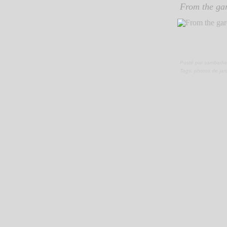
From the gar
Posté par sambadia
Tags:
photos de jar