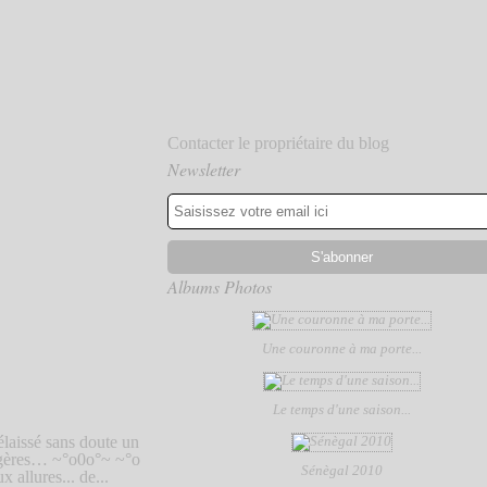
Contacter le propriétaire du blog
Newsletter
Albums Photos
Une couronne à ma porte...
Le temps d'une saison...
laissé sans doute un
légères… ~°o0o°~ ~°o
Sénègal 2010
llures... de...