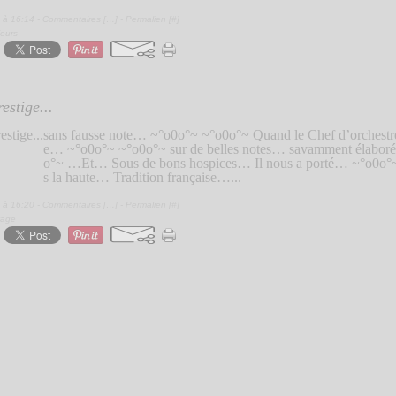
 à 16:14 -
Commentaires [
…
]
- Permalien [
#
]
ieurs
estige...
sans fausse note… ~°o0o°~ ~°o0o°~ Quand le Chef d’orchestre
e… ~°o0o°~ ~°o0o°~ sur de belles notes… savamment élabo
o°~ …Et… Sous de bons hospices… Il nous a porté… ~°o0o°~ 
s la haute… Tradition française…...
 à 16:20 -
Commentaires [
…
]
- Permalien [
#
]
yage