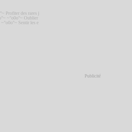
~ Profiter des rares j
o0o°~ ~°o0o°~ Oublier
~ ~°o0o°~ Sentir les e
Publicité