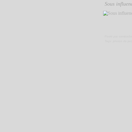
Sous influenc
Posté par sambadia
Tags:
photos de jar