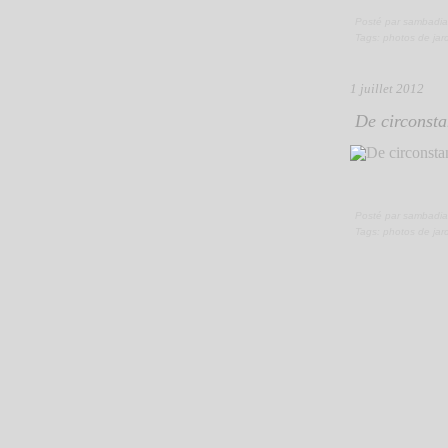
Posté par sambadia
Tags:
photos de jar
1 juillet 2012
De circonsta
Posté par sambadia
Tags:
photos de jar