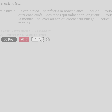
e estivale...
Lever le pied... se prêter à la nonchalance... ~°o0o°~ ~°o0o°
ours ensoleillés... des repas qui traînent en longueur... ~°
la montre... se lever au son du clocher du village... ~°o0o°
mbruns......
 à 18:19 -
Commentaires [
…
]
- Permalien [
#
]
din
,
Retour de chine
,
Carnet de voyage