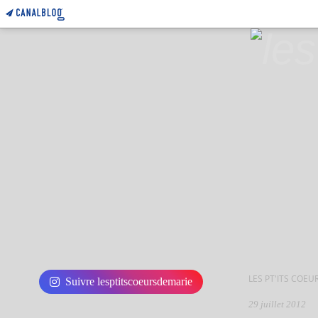
LES PT'ITS COEU
Suivre lesptitscoeursdemarie
29 juillet 2012