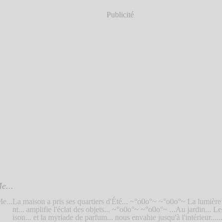
Publicité
e...
La maison a pris ses quartiers d'Été... ~°o0o°~ ~°o0o°~ La lumière
nt... amplifie l'éclat des objets... ~°o0o°~ ~°o0o°~ ...Au jardin... Le
ison... et la myriade de parfum... nous envahie jusqu'à l'intérieur.....