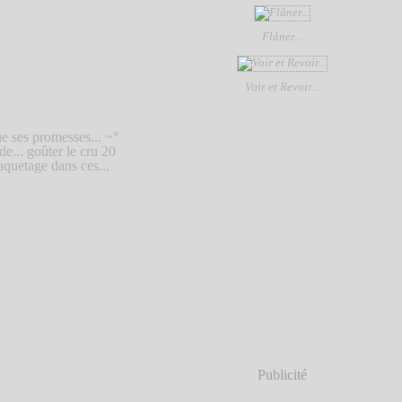
Flâner...
Voir et Revoir...
ue ses promesses... ~°
.. goûter le cru 20
aquetage dans ces...
Publicité