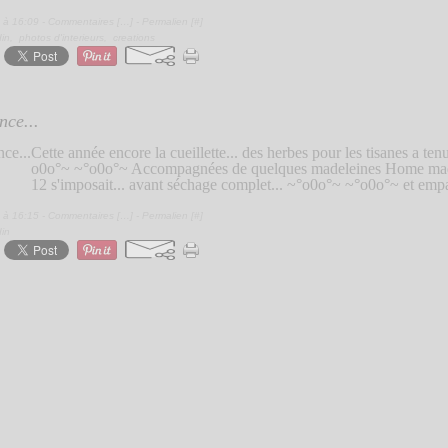
 à 16:09 -
Commentaires [
…
]
- Permalien [
#
]
din
,
photos d'interieurs
,
creations
nce...
Cette année encore la cueillette... des herbes pour les tisanes a ten
o0o°~ ~°o0o°~ Accompagnées de quelques madeleines Home made.
12 s'imposait... avant séchage complet... ~°o0o°~ ~°o0o°~ et emp
 à 16:15 -
Commentaires [
…
]
- Permalien [
#
]
din