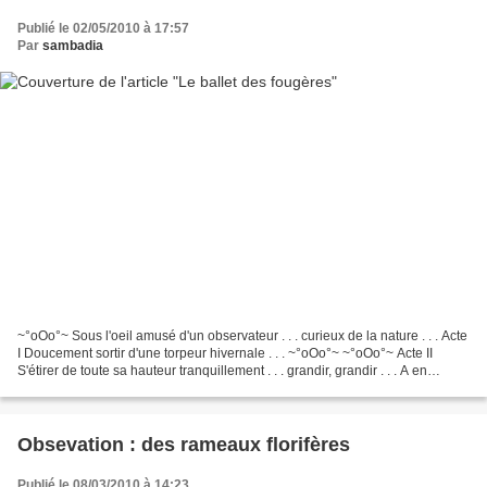
Publié le 02/05/2010 à 17:57
Par
sambadia
~°oOo°~ Sous l'oeil amusé d'un observateur . . . curieux de la nature . . . Acte
I Doucement sortir d'une torpeur hivernale . . . ~°oOo°~ ~°oOo°~ Acte II
S'étirer de toute sa hauteur tranquillement . . . grandir, grandir . . . A en
vouloir toucher les...
Obsevation : des rameaux florifères
Publié le 08/03/2010 à 14:23