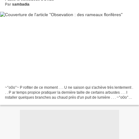
Par
sambadia
~°o0o°~ P rofiter de ce moment . . . U ne saison qui s'achève très lentement .
. . P ar temps propice pratiquer la dernière taille de certains arbustes . . . I
nstaller quelques branches au chaud près d'un puit de lumière . . . ~°o0o°~
~°o0o°~ E t, observer...