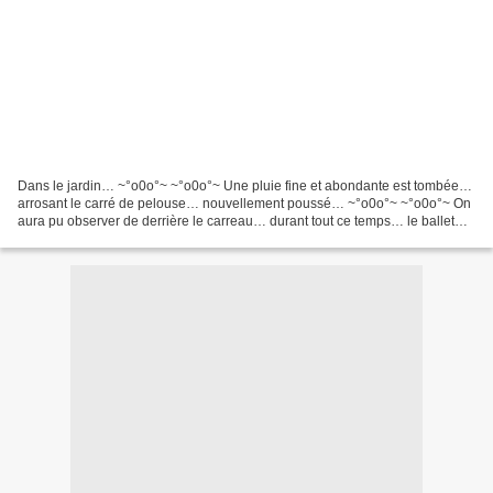
Dans le jardin… ~°o0o°~ ~°o0o°~ Une pluie fine et abondante est tombée…
arrosant le carré de pelouse… nouvellement poussé… ~°o0o°~ ~°o0o°~ On
aura pu observer de derrière le carreau… durant tout ce temps… le ballet
incessant des oiseaux… semblable à ces...