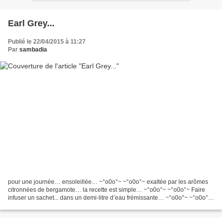
Earl Grey...
Publié le 22/04/2015 à 11:27
Par
sambadia
pour une journée… ensoleillée… ~°o0o°~ ~°o0o°~ exaltée par les arômes
citronnées de bergamote… la recette est simple… ~°o0o°~ ~°o0o°~ Faire
infuser un sachet... dans un demi-litre d’eau frémissante… ~°o0o°~ ~°o0o°~
combiné à quelques jeunes bourgeons...