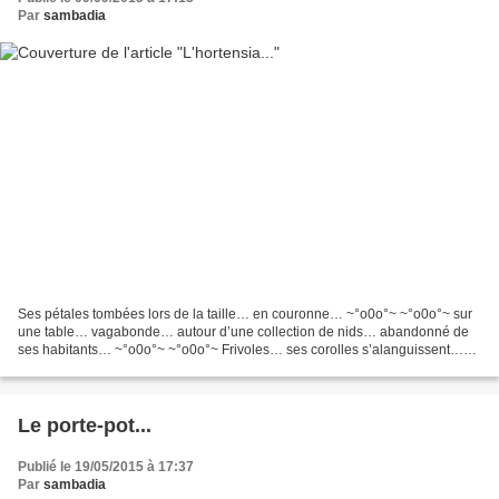
Par
sambadia
Ses pétales tombées lors de la taille… en couronne… ~°o0o°~ ~°o0o°~ sur
une table… vagabonde… autour d’une collection de nids… abandonné de
ses habitants… ~°o0o°~ ~°o0o°~ Frivoles… ses corolles s’alanguissent…
suspendues… ~°o0o°~ ~°o0o°~ à ses graciles...
Le porte-pot...
Publié le 19/05/2015 à 17:37
Par
sambadia