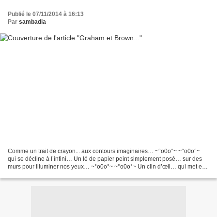
Publié le 07/11/2014 à 16:13
Par
sambadia
Comme un trait de crayon... aux contours imaginaires… ~°o0o°~ ~°o0o°~
qui se décline à l’infini… Un lé de papier peint simplement posé… sur des
murs pour illuminer nos yeux… ~°o0o°~ ~°o0o°~ Un clin d’œil… qui met en
valeur cette pièce de la maison… Le...