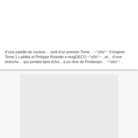
d’une palette de couleur… sorti d’un premier Tome… ~°o0o°~ S’inspirer
Tome.1 Laëtitia et Philippe Rissetto e-magDECO ~°o0o°~ ...et… d’une
branche… qui semble faire écho... à un rêve de Printemps… ~°o0o°~
~°o0o°~ Apprécier… les formes tortueuses de celle-ci…...