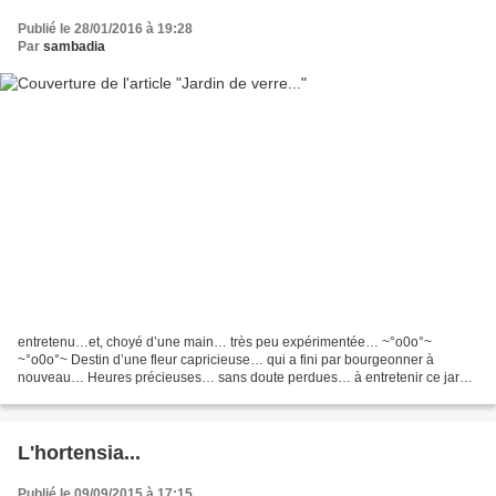
Publié le 28/01/2016 à 19:28
Par
sambadia
entretenu…et, choyé d’une main… très peu expérimentée… ~°o0o°~
~°o0o°~ Destin d’une fleur capricieuse… qui a fini par bourgeonner à
nouveau… Heures précieuses… sans doute perdues… à entretenir ce jardin
intérieur… ~°o0o°~ ~°o0o°~ Alors que… Janvier décline...
L'hortensia...
Publié le 09/09/2015 à 17:15