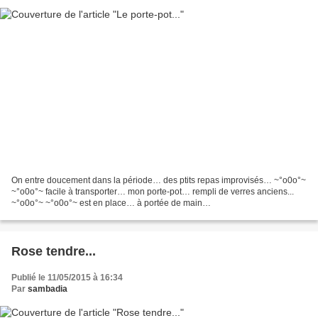
On entre doucement dans la période… des ptits repas improvisés… ~°o0o°~
~°o0o°~ facile à transporter… mon porte-pot… rempli de verres anciens...
~°o0o°~ ~°o0o°~ est en place… à portée de main…
Rose tendre...
Publié le 11/05/2015 à 16:34
Par
sambadia