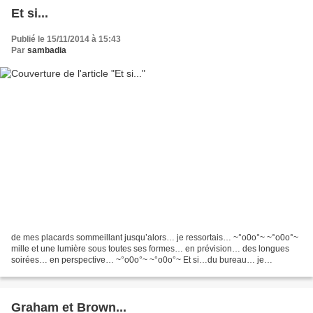
Et si...
Publié le 15/11/2014 à 15:43
Par
sambadia
de mes placards sommeillant jusqu’alors… je ressortais… ~°o0o°~ ~°o0o°~
mille et une lumière sous toutes ses formes… en prévision… des longues
soirées… en perspective… ~°o0o°~ ~°o0o°~ Et si…du bureau… je
ressortais… papiers et ciseaux… pour découper patiemment…...
Graham et Brown...