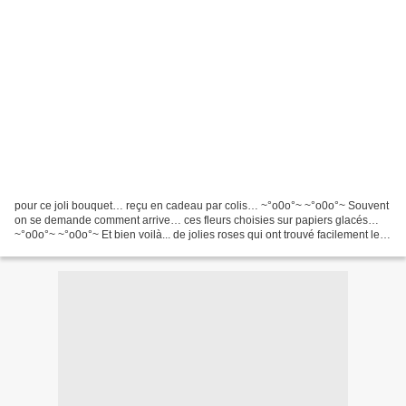
pour ce joli bouquet… reçu en cadeau par colis… ~°o0o°~ ~°o0o°~ Souvent
on se demande comment arrive… ces fleurs choisies sur papiers glacés…
~°o0o°~ ~°o0o°~ Et bien voilà... de jolies roses qui ont trouvé facilement leur
place… dans la maison… …Merci...